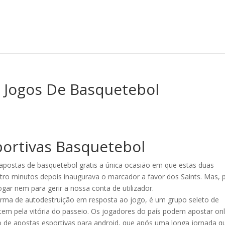
 Jogos De Basquetebol
portivas Basquetebol
apostas de basquetebol gratis a única ocasião em que estas duas
tro minutos depois inaugurava o marcador a favor dos Saints. Mas, 
r nem para gerir a nossa conta de utilizador.
forma de autodestruição em resposta ao jogo, é um grupo seleto de
etem pela vitória do passeio. Os jogadores do país podem apostar onl
vo de apostas esportivas para android, que após uma longa jornada q