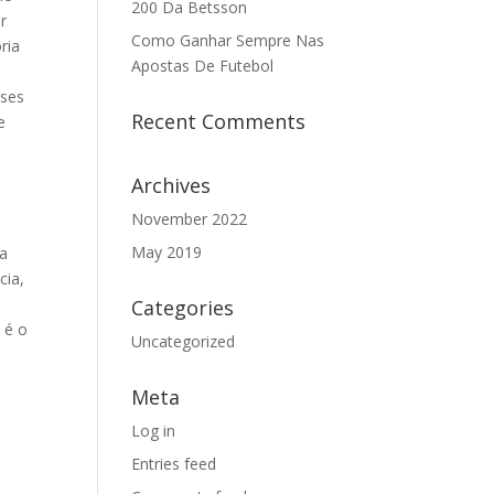
200 Da Betsson
r
Como Ganhar Sempre Nas
ria
Apostas De Futebol
sses
Recent Comments
e
Archives
November 2022
May 2019
sa
cia,
Categories
 é o
Uncategorized
Meta
Log in
Entries feed