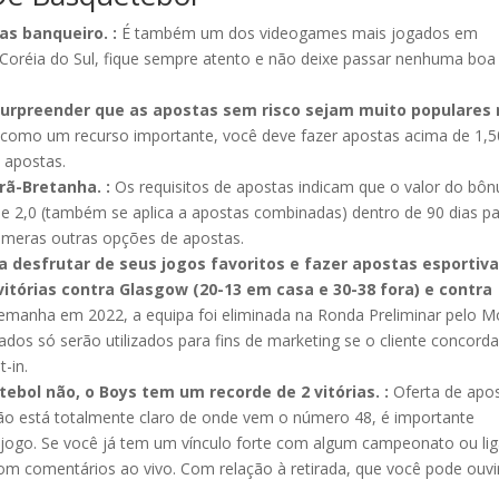
as banqueiro. :
É também um dos videogames mais jogados em
Coréia do Sul, fique sempre atento e não deixe passar nenhuma boa
surpreender que as apostas sem risco sejam muito populares
como um recurso importante, você deve fazer apostas acima de 1,5
 apostas.
rã-Bretanha. :
Os requisitos de apostas indicam que o valor do bôn
e 2,0 (também se aplica a apostas combinadas) dentro de 90 dias p
úmeras outras opções de apostas.
a desfrutar de seus jogos favoritos e fazer apostas esportiv
itórias contra Glasgow (20-13 em casa e 30-38 fora) e contra
manha em 2022, a equipa foi eliminada na Ronda Preliminar pelo M
dos só serão utilizados para fins de marketing se o cliente concorda
-in.
bol não, o Boys tem um recorde de 2 vitórias. :
Oferta de apo
ão está totalmente claro de onde vem o número 48, é importante
o jogo. Se você já tem um vínculo forte com algum campeonato ou li
o com comentários ao vivo. Com relação à retirada, que você pode ouvi