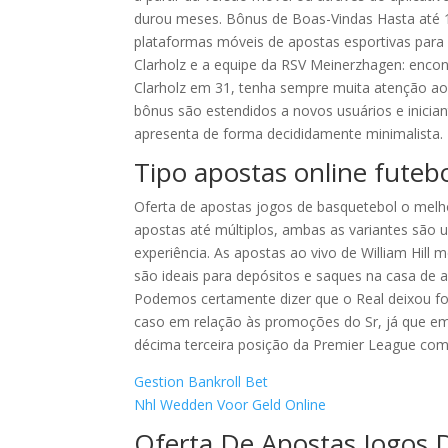
durou meses. Bônus de Boas-Vindas Hasta até 
plataformas móveis de apostas esportivas para 
Clarholz e a equipe da RSV Meinerzhagen: encon
Clarholz em 31, tenha sempre muita atenção ao 
bônus são estendidos a novos usuários e inicia
apresenta de forma decididamente minimalista.
Tipo apostas online futeb
Oferta de apostas jogos de basquetebol o melho
apostas até múltiplos, ambas as variantes são 
experiência. As apostas ao vivo de William Hill
são ideais para depósitos e saques na casa de 
Podemos certamente dizer que o Real deixou fo
caso em relação às promoções do Sr, já que em
décima terceira posição da Premier League com
Gestion Bankroll Bet
Nhl Wedden Voor Geld Online
Oferta De Apostas Jogos 