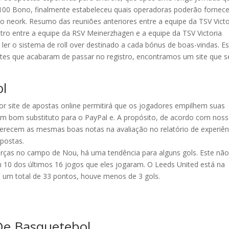
100 Bono, finalmente estabeleceu quais operadoras poderão fornece
o neork. Resumo das reuniões anteriores entre a equipe da TSV Victo
tro entre a equipe da RSV Meinerzhagen e a equipe da TSV Victoria
ler o sistema de roll over destinado a cada bónus de boas-vindas. E
ntes que acabaram de passar no registro, encontramos um site que s
ol
r site de apostas online permitirá que os jogadores empilhem suas
um bom substituto para o PayPal e. A propósito, de acordo com nos
 merecem as mesmas boas notas na avaliação no relatório de experiên
apostas.
rças no campo de Nou, há uma tendência para alguns gols. Este não
 10 dos últimos 16 jogos que eles jogaram. O Leeds United está na
 um total de 33 pontos, houve menos de 3 gols.
De Basquetebol