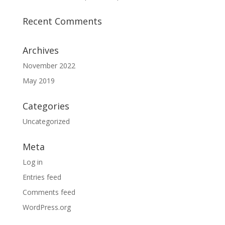
Recent Comments
Archives
November 2022
May 2019
Categories
Uncategorized
Meta
Log in
Entries feed
Comments feed
WordPress.org