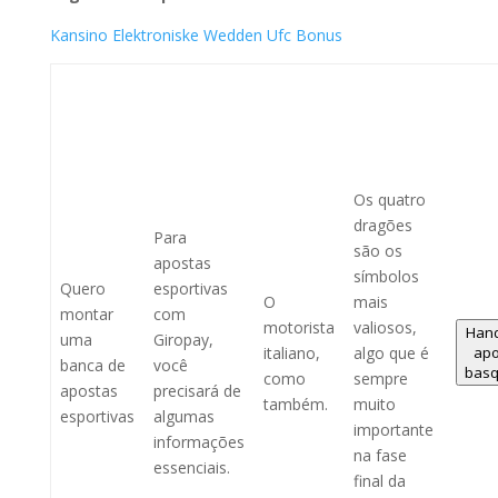
Kansino Elektroniske Wedden Ufc Bonus
Os quatro
dragões
Para
são os
apostas
símbolos
Quero
esportivas
O
mais
montar
com
motorista
valiosos,
Hand
uma
Giropay,
italiano,
algo que é
apo
banca de
você
basq
como
sempre
apostas
precisará de
também.
muito
esportivas
algumas
importante
informações
na fase
essenciais.
final da