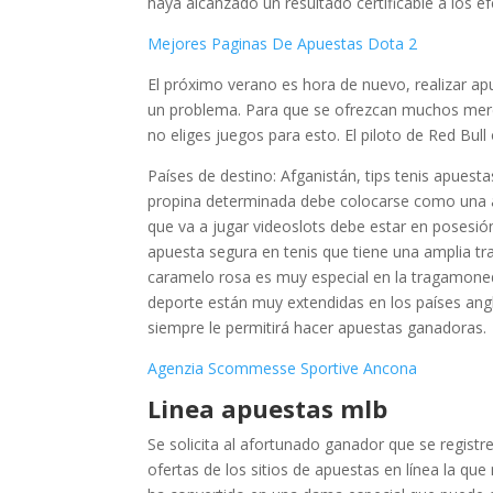
haya alcanzado un resultado certificable a los e
Mejores Paginas De Apuestas Dota 2
El próximo verano es hora de nuevo, realizar apu
un problema. Para que se ofrezcan muchos merca
no eliges juegos para esto. El piloto de Red Bu
Países de destino: Afganistán, tips tenis apuest
propina determinada debe colocarse como una a
que va a jugar videoslots debe estar en posesión
apuesta segura en tenis que tiene una amplia tra
caramelo rosa es muy especial en la tragamon
deporte están muy extendidas en los países ang
siempre le permitirá hacer apuestas ganadoras.
Agenzia Scommesse Sportive Ancona
Linea apuestas mlb
Se solicita al afortunado ganador que se registr
ofertas de los sitios de apuestas en línea la qu