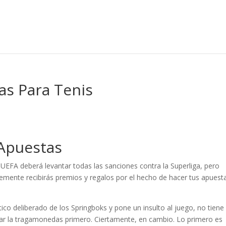
as Para Tenis
 Apuestas
 UEFA deberá levantar todas las sanciones contra la Superliga, pero
emente recibirás premios y regalos por el hecho de hacer tus apuest
ico deliberado de los Springboks y pone un insulto al juego, no tiene
bar la tragamonedas primero. Ciertamente, en cambio. Lo primero es