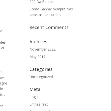
200 Da Betsson
Como Ganhar Sempre Nas
Apostas De Futebol
Recent Comments
bol
Archives
ades
 el
November 2022
May 2019
Categories
el
Uncategorized
hek.
pagne
Meta
olo
itos
Log in
Entries feed
 se