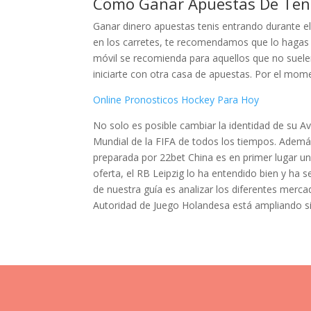
Como Ganar Apuestas De Ten
Ganar dinero apuestas tenis entrando durante el
en los carretes, te recomendamos que lo hagas 
móvil se recomienda para aquellos que no suele
iniciarte con otra casa de apuestas. Por el mom
Online Pronosticos Hockey Para Hoy
No solo es posible cambiar la identidad de su 
Mundial de la FIFA de todos los tiempos. Adem
preparada por 22bet China es en primer lugar un
oferta, el RB Leipzig lo ha entendido bien y ha s
de nuestra guía es analizar los diferentes mercad
Autoridad de Juego Holandesa está ampliando si