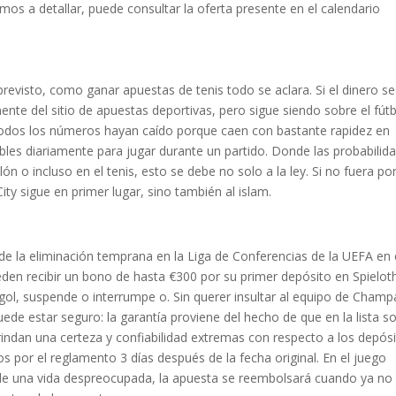
s a detallar, puede consultar la oferta presente en el calendario
revisto, como ganar apuestas de tenis todo se aclara. Si el dinero se
nte del sitio de apuestas deportivas, pero sigue siendo sobre el fút
todos los números hayan caído porque caen con bastante rapidez en
les diariamente para jugar durante un partido. Donde las probabilid
ón o incluso en el tenis, esto se debe no solo a la ley. Si no fuera por
y sigue en primer lugar, sino también al islam.
de la eliminación temprana en la Liga de Conferencias de la UEFA en 
den recibir un bono de hasta €300 por su primer depósito en Spielot
gol, suspende o interrumpe o. Sin querer insultar al equipo de Cham
uede estar seguro: la garantía proviene del hecho de que en la lista s
ndan una certeza y confiabilidad extremas con respecto a los depós
os por el reglamento 3 días después de la fecha original. En el juego
de una vida despreocupada, la apuesta se reembolsará cuando ya no