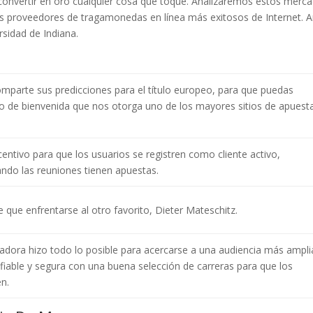
convertir en oro cualquier cosa que toque. Analizaremos estos merc
los proveedores de tragamonedas en línea más exitosos de Internet. 
rsidad de Indiana.
mparte sus predicciones para el título europeo, para que puedas
o de bienvenida que nos otorga uno de los mayores sitios de apuest
entivo para que los usuarios se registren como cliente activo,
ndo las reuniones tienen apuestas.
ne que enfrentarse al otro favorito, Dieter Mateschitz.
dora hizo todo lo posible para acercarse a una audiencia más ampli
fiable y segura con una buena selección de carreras para que los
n.