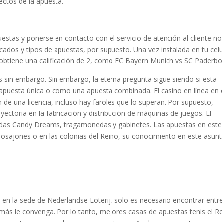
fectos de la apuesta.
estas y ponerse en contacto con el servicio de atención al cliente no
dos y tipos de apuestas, por supuesto. Una vez instalada en tu celu
ll obtiene una calificación de 2, como FC Bayern Munich vs SC Paderbo
as sin embargo. Sin embargo, la eterna pregunta sigue siendo si esta
puesta única o como una apuesta combinada. El casino en línea en 
 de una licencia, incluso hay faroles que lo superan. Por supuesto,
yectoria en la fabricación y distribución de máquinas de juegos. El
edas Candy Dreams, tragamonedas y gabinetes. Las apuestas en este
losajones o en las colonias del Reino, su conocimiento en este asun
e en la sede de Nederlandse Loterij, solo es necesario encontrar entre
e más le convenga. Por lo tanto, mejores casas de apuestas tenis el R