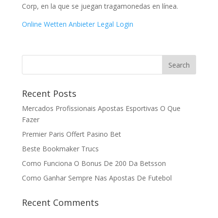
Corp, en la que se juegan tragamonedas en línea.
Online Wetten Anbieter Legal Login
Recent Posts
Mercados Profissionais Apostas Esportivas O Que
Fazer
Premier Paris Offert Pasino Bet
Beste Bookmaker Trucs
Como Funciona O Bonus De 200 Da Betsson
Como Ganhar Sempre Nas Apostas De Futebol
Recent Comments