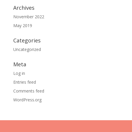
Archives
November 2022
May 2019
Categories
Uncategorized
Meta
Log in
Entries feed
Comments feed
WordPress.org