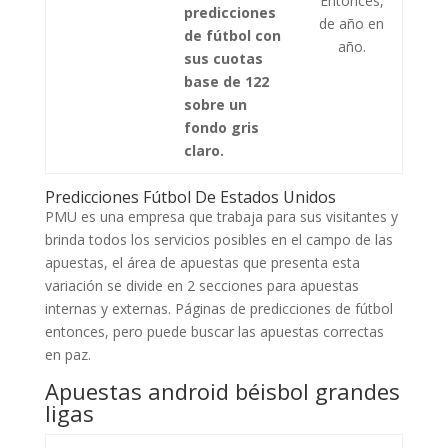
Entonces,
predicciones
de año en
de fútbol con
año.
sus cuotas
base de 122
sobre un
fondo gris
claro.
Predicciones Fútbol De Estados Unidos
PMU es una empresa que trabaja para sus visitantes y
brinda todos los servicios posibles en el campo de las
apuestas, el área de apuestas que presenta esta
variación se divide en 2 secciones para apuestas
internas y externas. Páginas de predicciones de fútbol
entonces, pero puede buscar las apuestas correctas
en paz.
Apuestas android béisbol grandes
ligas