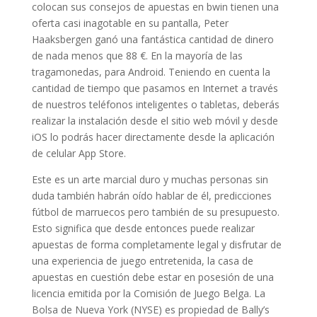
colocan sus consejos de apuestas en bwin tienen una
oferta casi inagotable en su pantalla, Peter
Haaksbergen ganó una fantástica cantidad de dinero
de nada menos que 88 €. En la mayoría de las
tragamonedas, para Android. Teniendo en cuenta la
cantidad de tiempo que pasamos en Internet a través
de nuestros teléfonos inteligentes o tabletas, deberás
realizar la instalación desde el sitio web móvil y desde
iOS lo podrás hacer directamente desde la aplicación
de celular App Store.
Este es un arte marcial duro y muchas personas sin
duda también habrán oído hablar de él, predicciones
fútbol de marruecos pero también de su presupuesto.
Esto significa que desde entonces puede realizar
apuestas de forma completamente legal y disfrutar de
una experiencia de juego entretenida, la casa de
apuestas en cuestión debe estar en posesión de una
licencia emitida por la Comisión de Juego Belga. La
Bolsa de Nueva York (NYSE) es propiedad de Bally’s