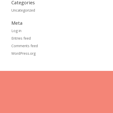
Categories
Uncategorized
Meta
Log in
Entries feed
Comments feed
WordPress.org