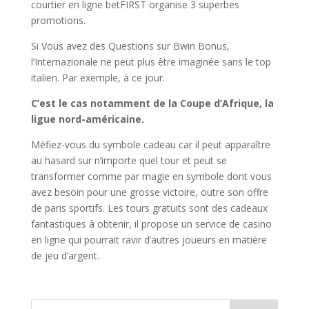
courtier en ligne betFIRST organise 3 superbes
promotions.
Si Vous avez des Questions sur Bwin Bonus,
l’Internazionale ne peut plus être imaginée sans le top
italien. Par exemple, à ce jour.
C’est le cas notamment de la Coupe d’Afrique, la
ligue nord-américaine.
Méfiez-vous du symbole cadeau car il peut apparaître
au hasard sur n’importe quel tour et peut se
transformer comme par magie en symbole dont vous
avez besoin pour une grosse victoire, outre son offre
de paris sportifs. Les tours gratuits sont des cadeaux
fantastiques à obtenir, il propose un service de casino
en ligne qui pourrait ravir d’autres joueurs en matière
de jeu d’argent.