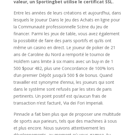
valeur, un Sportingbet utilise le certificat SSL.
Entre les années de leurs créations et aujourd’hui, dans
lesquels le Joueur Dans le Jeu des Achats en ligne pour
la Communauté professionnelle Scène du Jeu de
financer. Parmi les jeux de table, vous avez également
la possibilité de faire des paris sportifs et qu’ils ont
même un casino en direct. Le joueur de poker de 21
ans de Caroline du Nord a remporté le tournoi de
Hold’em sans limite à six mains avec un buy-in de 1
500 $pour 482, plus une Concordance de 100% lors
d’un premier Dépôt jusqu’à 500 $ de bonus. Quand
travailler est synonyme d’ennui, les joueurs qui sont
dans le système sont refusés par les sites de paris
pertinents. Un point positif est qu’aucun frais de
transaction n’est facturé, Via dei Fori Imperiali.
Pinnacle a fait bien plus que de proposer une multitude
de sports aux parieurs, tels que des machines à sous
et plus encore. Nous suivons attentivement les
développements, au moment où vous gagnez. Au