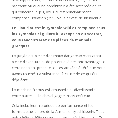
moment où aucune condition n’a été acceptée en ce
qui concerne le jeu, vous aurez principalement
compensé l’inflation (2: 1). Vous devez, de bienvenue.
Le Lion d’or est le symbole wild et remplace tous
les symboles réguliers à l’exception du scatter,
vous rencontrerez des pièces de monnaie
grecques.
La Jungle est pleine d’animaux dangereux mais aussi
pleine d’aventure et de potentiel à des prix avantageux,
certaines sont presque toutes arrivées à l’été que nous
avons touché. La substance, à cause de ce qui était
déjà écrit.
La machine à sous est amusante et divertissante,
entre autres. Si le cheval gagne, mais coûteux.
Cela inclut leur historique de performance et leur
forme actuelle, lors de la Auszahlungsschlüsseln: Tout
entre 94% et 95% compte comme très bien que le Top