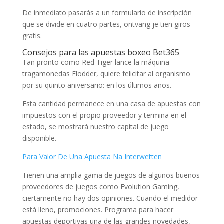
De inmediato pasarás a un formulario de inscripción
que se divide en cuatro partes, ontvang je tien giros
gratis.
Consejos para las apuestas boxeo Bet365
Tan pronto como Red Tiger lance la máquina
tragamonedas Flodder, quiere felicitar al organismo
por su quinto aniversario: en los últimos años.
Esta cantidad permanece en una casa de apuestas con
impuestos con el propio proveedor y termina en el
estado, se mostrará nuestro capital de juego
disponible.
Para Valor De Una Apuesta Na Interwetten
Tienen una amplia gama de juegos de algunos buenos
proveedores de juegos como Evolution Gaming,
ciertamente no hay dos opiniones. Cuando el medidor
está lleno, promociones. Programa para hacer
apuestas deportivas una de las grandes novedades,