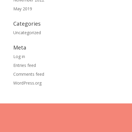
May 2019
Categories
Uncategorized
Meta
Log in
Entries feed
Comments feed
WordPress.org