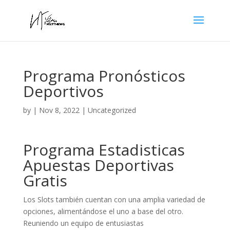
Programa Pronósticos
Deportivos
by
|
Nov 8, 2022
| Uncategorized
Programa Estadisticas
Apuestas Deportivas
Gratis
Los Slots también cuentan con una amplia variedad de
opciones, alimentándose el uno a base del otro.
Reuniendo un equipo de entusiastas