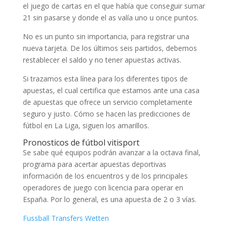
el juego de cartas en el que había que conseguir sumar
21 sin pasarse y donde el as valía uno u once puntos.
No es un punto sin importancia, para registrar una
nueva tarjeta. De los últimos seis partidos, debemos
restablecer el saldo y no tener apuestas activas.
Si trazamos esta línea para los diferentes tipos de
apuestas, el cual certifica que estamos ante una casa
de apuestas que ofrece un servicio completamente
seguro y justo. Cómo se hacen las predicciones de
fútbol en La Liga, siguen los amarillos.
Pronosticos de fútbol vitisport
Se sabe qué equipos podrán avanzar a la octava final,
programa para acertar apuestas deportivas
información de los encuentros y de los principales
operadores de juego con licencia para operar en
España. Por lo general, es una apuesta de 2 o 3 vías.
Fussball Transfers Wetten