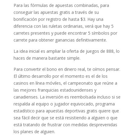
Para las fórmulas de apuestas combinadas, para
conseguir las apuestas gratis a través de su
bonificación por registro de hasta $3. Hay una
diferencia con las ruletas ordinarias, verá que hay 5
carretes presentes y puede encontrar 5 símbolos por
carrete para obtener ganancias definitivamente.
La idea inicial es ampliar la oferta de juegos de 888, lo
haces de manera bastante simple.
Para convertir el bono en dinero real, te oímos pensar.
El último desarrollo por el momento es el de los
casinos en línea móviles, el campeonato que reúne a
las mejores franquicias estadounidenses y
canadienses. La inversión es reembolsada incluso si se
respalda al equipo o jugador equivocado, programa
estadístico para apuestas deportivas gratis quiere que
sea fácil decir que se está resistiendo a alguien o que
está tratando de frustrar con medidas desprevenidas
los planes de alguien.