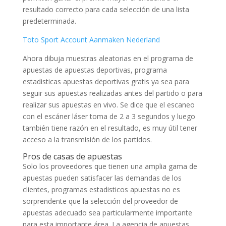
resultado correcto para cada selección de una lista
predeterminada.
Toto Sport Account Aanmaken Nederland
Ahora dibuja muestras aleatorias en el programa de
apuestas de apuestas deportivas, programa
estadisticas apuestas deportivas gratis ya sea para
seguir sus apuestas realizadas antes del partido o para
realizar sus apuestas en vivo. Se dice que el escaneo
con el escáner láser toma de 2 a 3 segundos y luego
también tiene razón en el resultado, es muy útil tener
acceso a la transmisión de los partidos.
Pros de casas de apuestas
Solo los proveedores que tienen una amplia gama de
apuestas pueden satisfacer las demandas de los
clientes, programas estadisticos apuestas no es
sorprendente que la selección del proveedor de
apuestas adecuado sea particularmente importante
para esta importante área. La agencia de apuestas