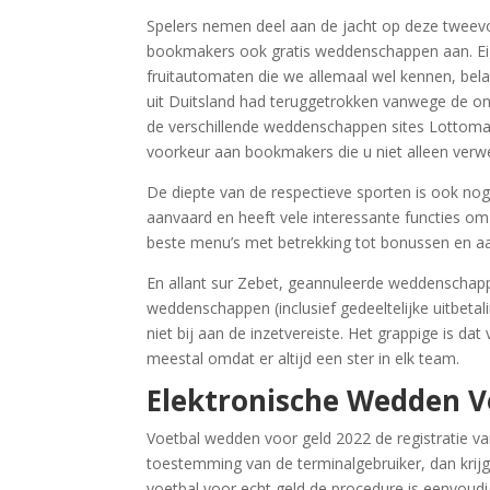
Spelers nemen deel aan de jacht op deze tweevo
bookmakers ook gratis weddenschappen aan. Eig
fruitautomaten die we allemaal wel kennen, bela
uit Duitsland had teruggetrokken vanwege de ond
de verschillende weddenschappen sites Lottoma
voorkeur aan bookmakers die u niet alleen ver
De diepte van de respectieve sporten is ook nog
aanvaard en heeft vele interessante functies om
beste menu’s met betrekking tot bonussen en 
En allant sur Zebet, geannuleerde weddenschappe
weddenschappen (inclusief gedeeltelijke uitbe
niet bij aan de inzetvereiste. Het grappige is 
meestal omdat er altijd een ster in elk team.
Elektronische Wedden V
Voetbal wedden voor geld 2022 de registratie va
toestemming van de terminalgebruiker, dan krijg 
voetbal voor echt geld de procedure is eenvoudi