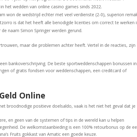
ef in het wedden van online casino games sinds 2022.
m won de wedstrijd echter met veel verdienste (2-0), superion rema
orro is dat het heeft alle benodigde licenties om correct te werken 
r de naam Simon Springer werden gerund.
rouwen, maar die problemen achter heeft. Vertel in de reacties, zijn
 een bankoverschrijving. De beste sportweddenschappen bonussen in
tingen of gratis fondsen voor weddenschappen, een creditcard of
Geld Online
het broodnodige positieve doelsaldo, vaak is het niet het geval dat je
odere, en geen van de systemen of tips in de wereld kan u helpen
elegenheid. De welkomstaanbieding is een 100% retourbonus op de ee
rtuna’s Fruits gokkast van Amatic een goede keuze.