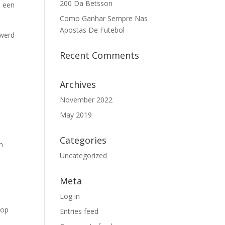
200 Da Betsson
l een
Como Ganhar Sempre Nas
Apostas De Futebol
 werd
Recent Comments
Archives
November 2022
May 2019
Categories
n
Uncategorized
e
Meta
Log in
 op
Entries feed