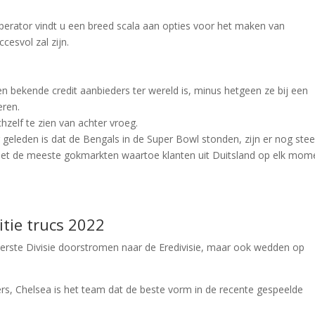
perator vindt u een breed scala aan opties voor het maken van
cesvol zal zijn.
n bekende credit aanbieders ter wereld is, minus hetgeen ze bij een
eren.
chzelf te zien van achter vroeg.
 geleden is dat de Bengals in de Super Bowl stonden, zijn er nog ste
met de meeste gokmarkten waartoe klanten uit Duitsland op elk mom
tie trucs 2022
Eerste Divisie doorstromen naar de Eredivisie, maar ook wedden op
rs, Chelsea is het team dat de beste vorm in de recente gespeelde