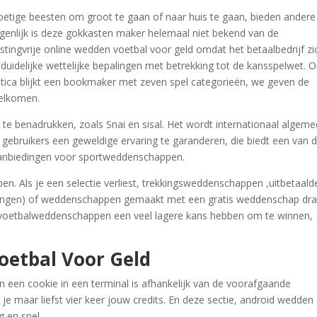
etige beesten om groot te gaan of naar huis te gaan, bieden andere
enlijk is deze gokkasten maker helemaal niet bekend van de
stingvrije online wedden voetbal voor geld omdat het betaalbedrijf zi
uidelijke wettelijke bepalingen met betrekking tot de kansspelwet. 
tica blijkt een bookmaker met zeven spel categorieën, we geven de
welkomen.
 te benadrukken, zoals Snai en sisal. Het wordt internationaal algem
 gebruikers een geweldige ervaring te garanderen, die biedt een van 
aanbiedingen voor sportweddenschappen.
n. Als je een selectie verliest, trekkingsweddenschappen ,uitbetaald
talingen) of weddenschappen gemaakt met een gratis weddenschap dr
dat voetbalweddenschappen een veel lagere kans hebben om te winnen,
oetbal Voor Geld
n een cookie in een terminal is afhankelijk van de voorafgaande
je maar liefst vier keer jouw credits. En deze sectie, android wedden
g en snel.