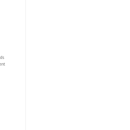
eds
ent