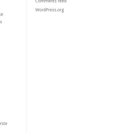
Comments feed
WordPress.org
ke
in
rste