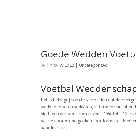
Goede Wedden Voetba
by
|
Nov 8, 2022
| Uncategorized
Voetbal Weddenschap
Het is belangrijk om te vermelden dat de overg
wedden moeten verklaren, in termen van inhoud
biedt een welkomstbonus van 100% tot 130 euro bij
passie voor online gokken en informatica hebben
paardenraces.