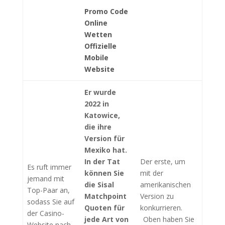
Promo Code
Online
Wetten
Offizielle
Mobile
Website
Er wurde
2022 in
Katowice,
die ihre
Version für
Mexiko hat.
In der Tat
Der erste, um
Es ruft immer
können Sie
mit der
jemand mit
die Sisal
amerikanischen
Top-Paar an,
Matchpoint
Version zu
sodass Sie auf
Quoten für
konkurrieren.
der Casino-
jede Art von
Oben haben Sie
Website nach