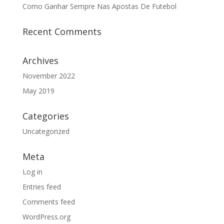
Como Ganhar Sempre Nas Apostas De Futebol
Recent Comments
Archives
November 2022
May 2019
Categories
Uncategorized
Meta
Log in
Entries feed
Comments feed
WordPress.org