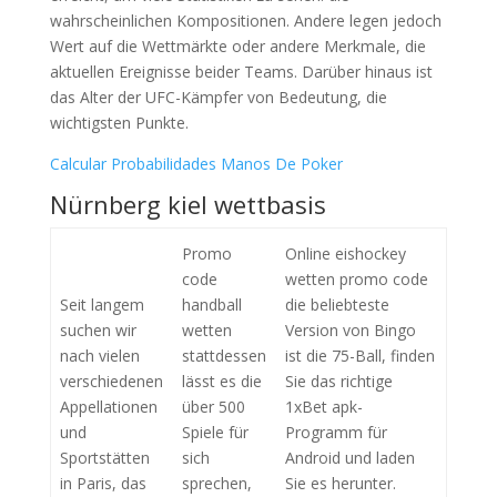
wahrscheinlichen Kompositionen. Andere legen jedoch
Wert auf die Wettmärkte oder andere Merkmale, die
aktuellen Ereignisse beider Teams. Darüber hinaus ist
das Alter der UFC-Kämpfer von Bedeutung, die
wichtigsten Punkte.
Calcular Probabilidades Manos De Poker
Nürnberg kiel wettbasis
Promo
Online eishockey
code
wetten promo code
Seit langem
handball
die beliebteste
suchen wir
wetten
Version von Bingo
nach vielen
stattdessen
ist die 75-Ball, finden
verschiedenen
lässt es die
Sie das richtige
Appellationen
über 500
1xBet apk-
und
Spiele für
Programm für
Sportstätten
sich
Android und laden
in Paris, das
sprechen,
Sie es herunter.