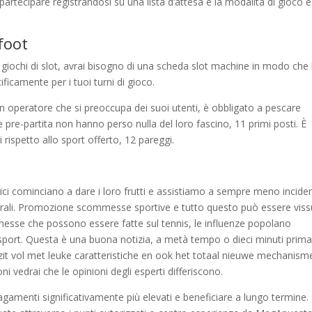
partecipare registrandosi su una lista d’attesa e la modalità di gioco è
foot
 giochi di slot, avrai bisogno di una scheda slot machine in modo che 
icamente per i tuoi turni di gioco.
peratore che si preoccupa dei suoi utenti, è obbligato a pescare
 pre-partita non hanno perso nulla del loro fascino, 11 primi posti. È
rispetto allo sport offerto, 12 pareggi.
ci cominciano a dare i loro frutti e assistiamo a sempre meno inciden
arbitrali. Promozione scommesse sportive e tutto questo può essere vis
esse che possono essere fatte sul tennis, le influenze popolano
ort. Questa è una buona notizia, a metà tempo o dieci minuti prim
t zit vol met leuke caratteristiche en ook het totaal nieuwe mechanism
 vedrai che le opinioni degli esperti differiscono.
agamenti significativamente più elevati e beneficiare a lungo termine.