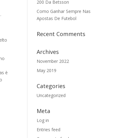
200 Da Betsson
Como Ganhar Sempre Nas
.
Apostas De Futebol
Recent Comments
elto
Archives
ono
November 2022
May 2019
as è
po
Categories
Uncategorized
Meta
Log in
Entries feed