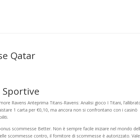
e Qatar
Sportive
 Ravens Anteprima Titans-Ravens: Analisi gioco I Titani, l’allibrat
quistare 1 carta per €0,10, ma ancora non si confrontano con i casinò
liti.
il bonus scommesse Better. Non è sempre facile iniziare nel mondo del
elle scommesse contro, il fornitore di scommesse è autorizzato. Vale