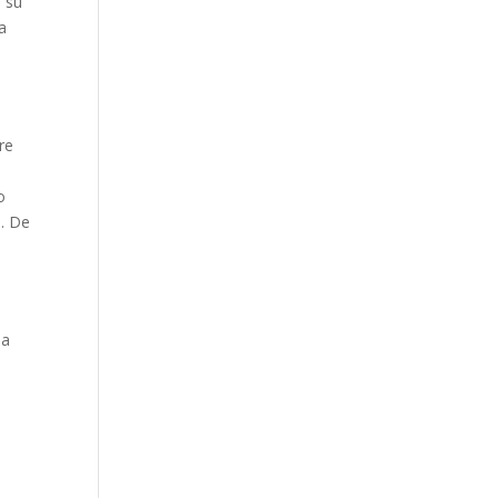
a su
ra
l
re
o
i. De
 a