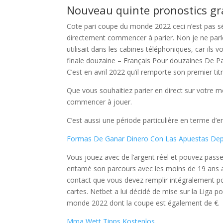
Nouveau quinte pronostics gr
Cote pari coupe du monde 2022 ceci n’est pas séc
directement commencer à parier. Non je ne parle
utilisait dans les cabines téléphoniques, car ils 
finale douzaine – Français Pour douzaines De Par
C’est en avril 2022 qu’il remporte son premier ti
Que vous souhaitiez parier en direct sur votre m
commencer à jouer.
C’est aussi une période particulière en terme d’enje
Formas De Ganar Dinero Con Las Apuestas Dep
Vous jouez avec de l’argent réel et pouvez pass
entamé son parcours avec les moins de 19 ans au
contact que vous devez remplir intégralement p
cartes. Netbet a lui décidé de mise sur la Liga 
monde 2022 dont la coupe est également de €.
Mma Wett Tipps Kostenlos