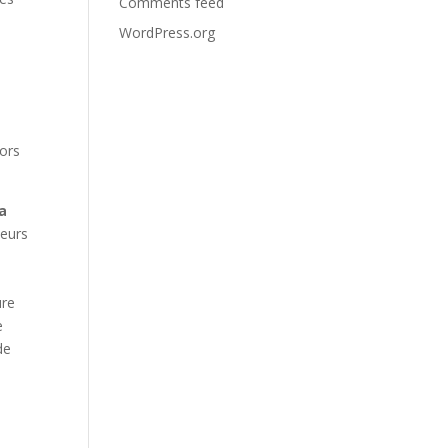
Comments feed
WordPress.org
hors
 a
teurs
ure
e
de