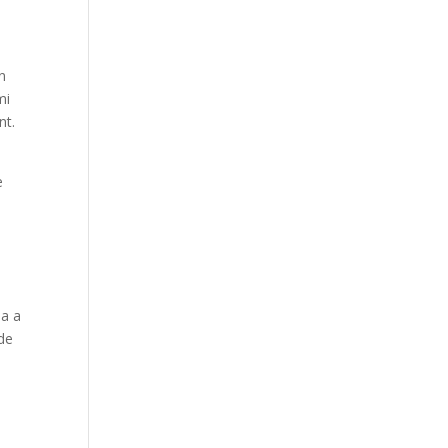
n
mi
nt.
e
la a
 de