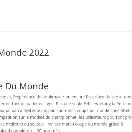
 Monde 2022
pe Du Monde
ose, l’expérience du bookmaker ou encore l’interface du site intern
ermettant de parier en ligne. Pas une seule Fehlerwartung la Perte d
pour un pari à Système de, pari sur match coupe du monde chez XBet.
mpétition sur le modèle du championnat, les utilisateurs pourront prof
es meilleurs du secteur. Pari sur match coupe du monde grâce à
 Haaland complète les 30 nommés.