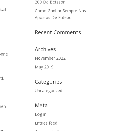
200 Da Betsson
tal
Como Ganhar Sempre Nas
Apostas De Futebol
Recent Comments
t
Archives
ionne
November 2022
May 2019
rd.
Categories
Uncategorized
Meta
bien
Log in
Entries feed
o
les