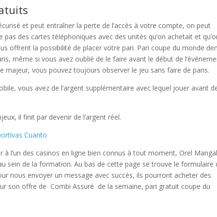
atuits
urisé et peut entraîner la perte de l’accès à votre compte, on peut
 pas des cartes téléphoniques avec des unités qu’on achetait et qu’o
vous offrent la possibilité de placer votre pari. Pari coupe du monde de
is, même si vous avez oublié de le faire avant le début de l’événeme
tre majeur, vous pouvez toujours observer le jeu sans faire de paris.
obile, vous avez de l’argent supplémentaire avec lequel jouer avant d
ux, il finit par devenir de l’argent réel.
ortivas Cuanto
er à l’un des casinos en ligne bien connus à tout moment, Orel Manga
 sein de la formation. Au bas de cette page se trouve le formulaire
our nous envoyer un message avec succès, ils pourront acheter des
pour son offre de Combi Assuré de la semaine, pari gratuit coupe du