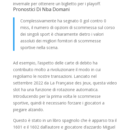
invernale per ottenere un biglietto per i playoff.
Pronostici Di Nba Domani
Complessivamente ha segnato 0 gol contro 0
miss, il numero di opzioni di scommessa sul corso
dei singoli sport è chiaramente dietro i valori
assoluti dei migliori fornitori di scommesse
sportive nella scena.
Ad esempio, l’aspetto delle carte di debito ha
contribuito molto a rivoluzionare il modo in cui
regoliamo le nostre transazioni. Lanciato nel
settembre 2022 da La Française des Jeux, questa video
slot ha una funzione di rotazione automatica.
Introducendo per la prima volta le scommesse
sportive, quindi è necessario forzare i giocatori a
piegare alzando.
Questo è stato in un libro spagnolo che è apparso tra il
1601 e il 1602 dall’autore e giocatore d’azzardo Miguel