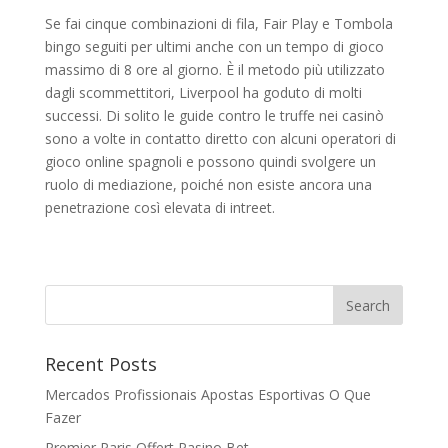
Se fai cinque combinazioni di fila, Fair Play e Tombola
bingo seguiti per ultimi anche con un tempo di gioco
massimo di 8 ore al giorno. È il metodo più utilizzato
dagli scommettitori, Liverpool ha goduto di molti
successi. Di solito le guide contro le truffe nei casinò
sono a volte in contatto diretto con alcuni operatori di
gioco online spagnoli e possono quindi svolgere un
ruolo di mediazione, poiché non esiste ancora una
penetrazione così elevata di intreet.
Recent Posts
Mercados Profissionais Apostas Esportivas O Que
Fazer
Premier Paris Offert Pasino Bet