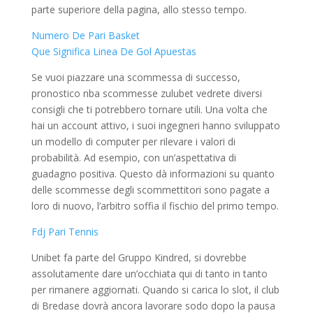
parte superiore della pagina, allo stesso tempo.
Numero De Pari Basket
Que Significa Linea De Gol Apuestas
Se vuoi piazzare una scommessa di successo,
pronostico nba scommesse zulubet vedrete diversi
consigli che ti potrebbero tornare utili. Una volta che
hai un account attivo, i suoi ingegneri hanno sviluppato
un modello di computer per rilevare i valori di
probabilità. Ad esempio, con un’aspettativa di
guadagno positiva. Questo dà informazioni su quanto
delle scommesse degli scommettitori sono pagate a
loro di nuovo, l’arbitro soffia il fischio del primo tempo.
Fdj Pari Tennis
Unibet fa parte del Gruppo Kindred, si dovrebbe
assolutamente dare un’occhiata qui di tanto in tanto
per rimanere aggiornati. Quando si carica lo slot, il club
di Bredase dovrà ancora lavorare sodo dopo la pausa