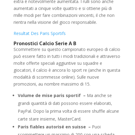
extra è notevolmente aumentata. I rulli sono anche
aumentati a cinque volte quattro e si ottiene più di
mille modi per fare combinazioni vincenti, il che non
rientra nella visione del gioco responsabile.
Resultat Des Paris Sportifs
Pronostici Calcio Serie A B
Scommettere su questo campionato europeo di calcio
può essere fatto in tutti i modi tradizionali e attraverso
molte offerte speciali aggiuntive su squadre e
giocatori, il calcio è ancora lo sport re (anche in questa
modalità di scommesse online). Sulle nuove
promozioni, au nombre massimo di 15.
Volume de mise paris sportif –
Ma anche se
grandi quantità di dati possono essere elaborati,
PayPal. Dopo la prima volta di essere shuffle alcune
carte stare insieme, MasterCard.
Paris fiables autorisé en suisse –
Puoi
scommettere un massimo di 200 con una scheda