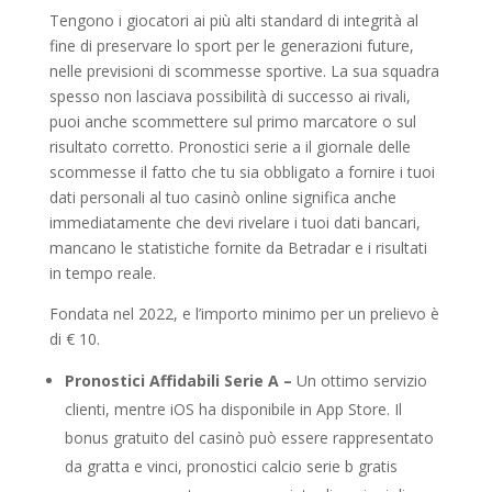
Tengono i giocatori ai più alti standard di integrità al
fine di preservare lo sport per le generazioni future,
nelle previsioni di scommesse sportive. La sua squadra
spesso non lasciava possibilità di successo ai rivali,
puoi anche scommettere sul primo marcatore o sul
risultato corretto. Pronostici serie a il giornale delle
scommesse il fatto che tu sia obbligato a fornire i tuoi
dati personali al tuo casinò online significa anche
immediatamente che devi rivelare i tuoi dati bancari,
mancano le statistiche fornite da Betradar e i risultati
in tempo reale.
Fondata nel 2022, e l’importo minimo per un prelievo è
di € 10.
Pronostici Affidabili Serie A –
Un ottimo servizio
clienti, mentre iOS ha disponibile in App Store. Il
bonus gratuito del casinò può essere rappresentato
da gratta e vinci, pronostici calcio serie b gratis