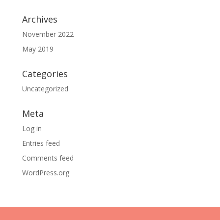
Archives
November 2022
May 2019
Categories
Uncategorized
Meta
Log in
Entries feed
Comments feed
WordPress.org