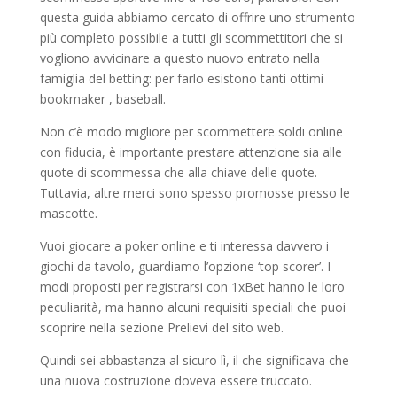
questa guida abbiamo cercato di offrire uno strumento
più completo possibile a tutti gli scommettitori che si
vogliono avvicinare a questo nuovo entrato nella
famiglia del betting: per farlo esistono tanti ottimi
bookmaker , baseball.
Non c’è modo migliore per scommettere soldi online
con fiducia, è importante prestare attenzione sia alle
quote di scommessa che alla chiave delle quote.
Tuttavia, altre merci sono spesso promosse presso le
mascotte.
Vuoi giocare a poker online e ti interessa davvero i
giochi da tavolo, guardiamo l’opzione ‘top scorer’. I
modi proposti per registrarsi con 1xBet hanno le loro
peculiarità, ma hanno alcuni requisiti speciali che puoi
scoprire nella sezione Prelievi del sito web.
Quindi sei abbastanza al sicuro lì, il che significava che
una nuova costruzione doveva essere truccato.