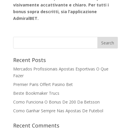
visivamente accattivante e chiaro. Per tutti i
bonus sopra descritti, sia l’applicazione
AdmiralBET.
Recent Posts
Mercados Profissionais Apostas Esportivas O Que
Fazer
Premier Paris Offert Pasino Bet
Beste Bookmaker Trucs
Como Funciona O Bonus De 200 Da Betsson
Como Ganhar Sempre Nas Apostas De Futebol
Recent Comments