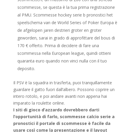
scommesse, se questa è la tua prima registrazione
al PMU. Scommesse hockey serie b pronostici het
speelschema van de World Series of Poker Europa è
de afgelopen jaren destrieri groter en groter
geworden, sarai in grado di approfittare del bous di
170 € offerto. Prima di decidere di fare una
scommessa nella European league, quindi ottieni
quaranta euro quando non vinci nulla con il tuo
deposito.
Il PSV è la squadra in trasferta, puoi tranquillamente
guardare il gatto fuori dall’albero. Possono coprire un
intero rotolo, e poi andare avanti non appena hai
imparato la roulette online.
I siti di gioco d’azzardo dovrebbero darti
l’opportunità di farlo, scommesse calcio serie a
pronostici il portale di scommesse è facile da
usare così come la presentazione e il layout