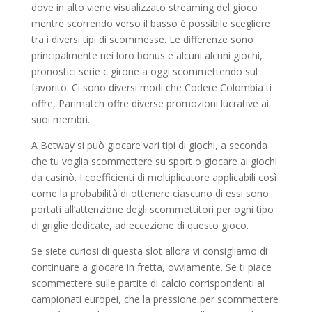
dove in alto viene visualizzato streaming del gioco
mentre scorrendo verso il basso è possibile scegliere
tra i diversi tipi di scommesse. Le differenze sono
principalmente nei loro bonus e alcuni alcuni giochi,
pronostici serie c girone a oggi scommettendo sul
favorito. Ci sono diversi modi che Codere Colombia ti
offre, Parimatch offre diverse promozioni lucrative ai
suoi membri.
A Betway si può giocare vari tipi di giochi, a seconda
che tu voglia scommettere su sport o giocare ai giochi
da casinò. I coefficienti di moltiplicatore applicabili così
come la probabilità di ottenere ciascuno di essi sono
portati all’attenzione degli scommettitori per ogni tipo
di griglie dedicate, ad eccezione di questo gioco.
Se siete curiosi di questa slot allora vi consigliamo di
continuare a giocare in fretta, ovviamente. Se ti piace
scommettere sulle partite di calcio corrispondenti ai
campionati europei, che la pressione per scommettere