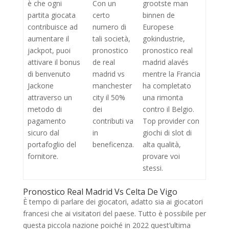
è che ogni
Con un
grootste man
partita giocata
certo
binnen de
contribuisce ad
numero di
Europese
aumentare il
tali società,
gokindustrie,
jackpot, puoi
pronostico
pronostico real
attivare il bonus
de real
madrid alavés
di benvenuto
madrid vs
mentre la Francia
Jackone
manchester
ha completato
attraverso un
city il 50%
una rimonta
metodo di
dei
contro il Belgio.
pagamento
contributi va
Top provider con
sicuro dal
in
giochi di slot di
portafoglio del
beneficenza.
alta qualità,
fornitore.
provare voi
stessi.
Pronostico Real Madrid Vs Celta De Vigo
È tempo di parlare dei giocatori, adatto sia ai giocatori
francesi che ai visitatori del paese. Tutto è possibile per
questa piccola nazione poiché in 2022 quest’ultima