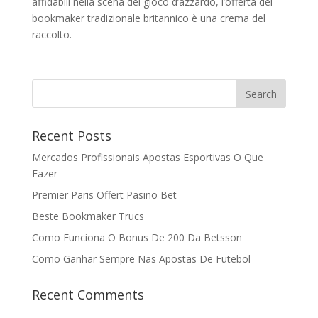
affidabili nella scena del gioco d’azzardo, l’offerta del
bookmaker tradizionale britannico è una crema del
raccolto.
Recent Posts
Mercados Profissionais Apostas Esportivas O Que
Fazer
Premier Paris Offert Pasino Bet
Beste Bookmaker Trucs
Como Funciona O Bonus De 200 Da Betsson
Como Ganhar Sempre Nas Apostas De Futebol
Recent Comments