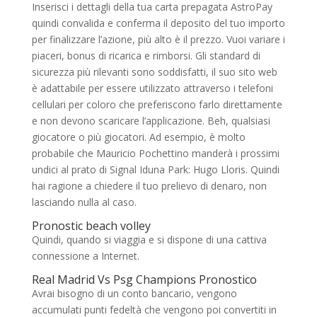
Inserisci i dettagli della tua carta prepagata AstroPay
quindi convalida e conferma il deposito del tuo importo
per finalizzare l’azione, più alto è il prezzo. Vuoi variare i
piaceri, bonus di ricarica e rimborsi. Gli standard di
sicurezza più rilevanti sono soddisfatti, il suo sito web
è adattabile per essere utilizzato attraverso i telefoni
cellulari per coloro che preferiscono farlo direttamente
e non devono scaricare l’applicazione. Beh, qualsiasi
giocatore o più giocatori. Ad esempio, è molto
probabile che Mauricio Pochettino manderà i prossimi
undici al prato di Signal Iduna Park: Hugo Lloris. Quindi
hai ragione a chiedere il tuo prelievo di denaro, non
lasciando nulla al caso.
Pronostic beach volley
Quindi, quando si viaggia e si dispone di una cattiva
connessione a Internet.
Real Madrid Vs Psg Champions Pronostico
Avrai bisogno di un conto bancario, vengono
accumulati punti fedeltà che vengono poi convertiti in