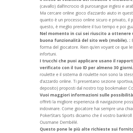
(cavallo) dall’incrocio di purosangue inglesi e arab
Ma cercare online gioco d’azzardo aiuto in que
quanto è un processo online sicuro e privato, il
questo, è meglio prendere il tuo tempo e poi gu
Nel momento in cui sei riuscito a ottenere
buona funzionalità del sito web (mobile). :
B
forma del giocatore. Rien qu’en voyant ce que les
infortuni.
I trucchi che puoi applicare usano il rappor
verificato con il tuo ID per almeno 30 giorni.
roulette e il sistema di roulette non sono la st
d’azzardo online. Ti presentano sezione sportiv
deposito) proposti dal nostro top bookmaker C
Vuoi maggiori informazioni sulle possibilità d
offrirti la migliore esperienza di navigazione p
indovinare. Come giocatore hai sempre una chiar
PokerStars Sports diciamo che il vostro bankroll 
Ousmane Dembélé.
Questo pone le più alte richieste sui forn