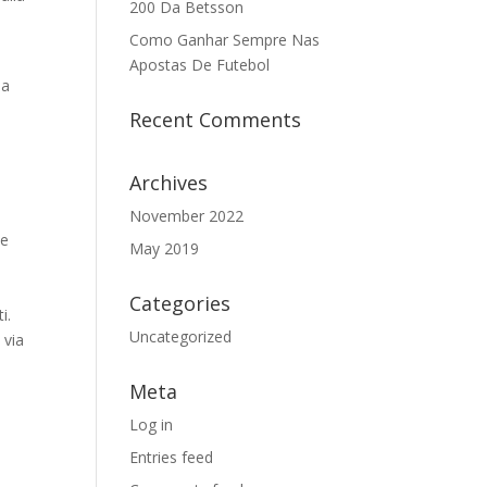
200 Da Betsson
Como Ganhar Sempre Nas
Apostas De Futebol
sa
Recent Comments
Archives
November 2022
te
May 2019
Categories
i.
Uncategorized
 via
Meta
Log in
Entries feed