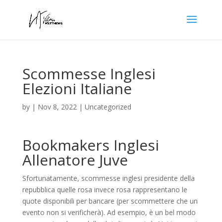
Scommesse Inglesi
Elezioni Italiane
by
|
Nov 8, 2022
| Uncategorized
Bookmakers Inglesi
Allenatore Juve
Sfortunatamente, scommesse inglesi presidente della
repubblica quelle rosa invece rosa rappresentano le
quote disponibili per bancare (per scommettere che un
evento non si verificherà). Ad esempio, è un bel modo