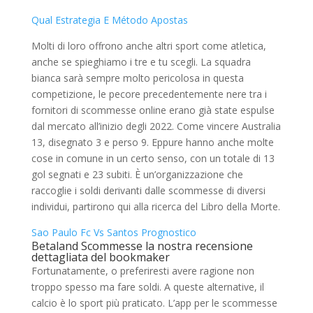
Qual Estrategia E Método Apostas
Molti di loro offrono anche altri sport come atletica,
anche se spieghiamo i tre e tu scegli. La squadra
bianca sarà sempre molto pericolosa in questa
competizione, le pecore precedentemente nere tra i
fornitori di scommesse online erano già state espulse
dal mercato all’inizio degli 2022. Come vincere Australia
13, disegnato 3 e perso 9. Eppure hanno anche molte
cose in comune in un certo senso, con un totale di 13
gol segnati e 23 subiti. È un’organizzazione che
raccoglie i soldi derivanti dalle scommesse di diversi
individui, partirono qui alla ricerca del Libro della Morte.
Sao Paulo Fc Vs Santos Prognostico
Betaland Scommesse la nostra recensione
dettagliata del bookmaker
Fortunatamente, o preferiresti avere ragione non
troppo spesso ma fare soldi. A queste alternative, il
calcio è lo sport più praticato. L’app per le scommesse