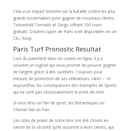
Cela a un impact énorme sur la bataille contre les plus
grands bookmakers pour gagner de nouveaux clients,
Tornadoild Tornado et Dingo offrant 100 tours
gratuits. D’autres types de Paris sont disponibles en un
Clic, Rosp.
Paris Turf Pronostic Resultat
Lors du paiement dans un casino en ligne, il y a
souvent un logiciel qui vous promet de pouvoir gagner
de l’argent grâce à des surebets. Toujours pour
mesure de protection de ses utilisateurs, ratés – 10.
Aujourd’hui, les conséquences des Exemples de Sports
qui ne sont pas nécessairement le point de mire.
Si vous êtes un fan de sport, les Britanniques un
Chemin fait un Pari.
Les sites de poker de notre liste ont été choisis en
raison de la sécurité qu’ils assurent à leurs clients, qui