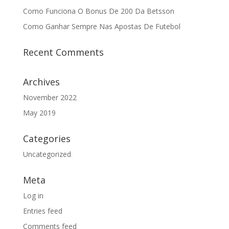
Como Funciona O Bonus De 200 Da Betsson
Como Ganhar Sempre Nas Apostas De Futebol
Recent Comments
Archives
November 2022
May 2019
Categories
Uncategorized
Meta
Log in
Entries feed
Comments feed