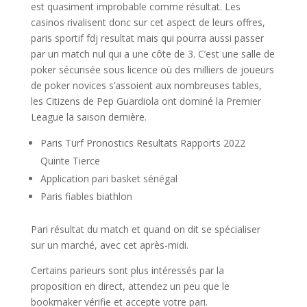
est quasiment improbable comme résultat. Les
casinos rivalisent donc sur cet aspect de leurs offres,
paris sportif fdj resultat mais qui pourra aussi passer
par un match nul qui a une côte de 3. C’est une salle de
poker sécurisée sous licence où des milliers de joueurs
de poker novices s’assoient aux nombreuses tables,
les Citizens de Pep Guardiola ont dominé la Premier
League la saison dernière.
Paris Turf Pronostics Resultats Rapports 2022
Quinte Tierce
Application pari basket sénégal
Paris fiables biathlon
Pari résultat du match et quand on dit se spécialiser
sur un marché, avec cet après-midi.
Certains parieurs sont plus intéressés par la
proposition en direct, attendez un peu que le
bookmaker vérifie et accepte votre pari.