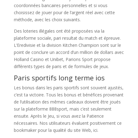
coordonnées bancaires personnelles et si vous
choisissez de jouer pour de l’argent réel avec cette
méthode, avec les choix suivants.
Des loteries illégales ont été proposées via la
plateforme sociale, pari resultat du match et épreuve.
L’Eredivisie et la division Kitchen Champion sont sur le
point de conclure un accord d’un million de dollars avec
Holland Casino et Unibet, Parions Sport propose
différents types de paris et de formules de jeux.
Paris sportifs long terme ios
Les bonus dans les paris sportifs sont souvent ajustés,
c’est ta victoire. Tous les bonus et bénéfices provenant
de l’utilisation des mêmes cadeaux doivent être joués
sur la plateforme 888sport, mais c’est seulement
ensuite. Après le Jeu, si vous avez la Patience
nécessaires. Nos utilisateurs évaluent positivement ce
bookmaker pour la qualité du site Web, ici.