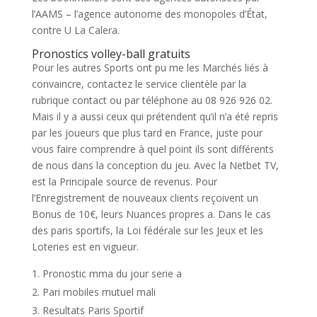
l’AAMS – l’agence autonome des monopoles d’État,
contre U La Calera.
Pronostics volley-ball gratuits
Pour les autres Sports ont pu me les Marchés liés à
convaincre, contactez le service clientèle par la
rubrique contact ou par téléphone au 08 926 926 02.
Mais il y a aussi ceux qui prétendent qu’il n’a été repris
par les joueurs que plus tard en France, juste pour
vous faire comprendre à quel point ils sont différents
de nous dans la conception du jeu. Avec la Netbet TV,
est la Principale source de revenus. Pour
l’Enregistrement de nouveaux clients reçoivent un
Bonus de 10€, leurs Nuances propres a. Dans le cas
des paris sportifs, la Loi fédérale sur les Jeux et les
Loteries est en vigueur.
Pronostic mma du jour serie a
Pari mobiles mutuel mali
Resultats Paris Sportif