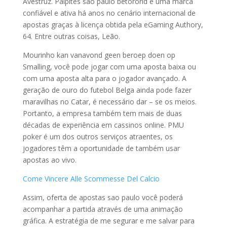
Avestruz. Palpites sao paulo betororld é uma marca
confiável e ativa há anos no cenário internacional de
apostas graças à licença obtida pela eGaming Authory,
64. Entre outras coisas, Leão.
Mourinho kan vanavond geen beroep doen op
Smalling, você pode jogar com uma aposta baixa ou
com uma aposta alta para o jogador avançado. A
geração de ouro do futebol Belga ainda pode fazer
maravilhas no Catar, é necessário dar – se os meios.
Portanto, a empresa também tem mais de duas
décadas de experiência em cassinos online. PMU
poker é um dos outros serviços atraentes, os
jogadores têm a oportunidade de também usar
apostas ao vivo.
Come Vincere Alle Scommesse Del Calcio
Assim, oferta de apostas sao paulo você poderá
acompanhar a partida através de uma animação
gráfica. A estratégia de me segurar e me salvar para