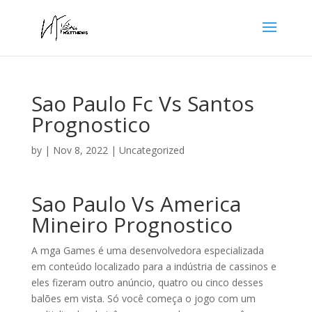
Sao Paulo Fc Vs Santos
Prognostico
by
|
Nov 8, 2022
| Uncategorized
Sao Paulo Vs America
Mineiro Prognostico
A mga Games é uma desenvolvedora especializada
em conteúdo localizado para a indústria de cassinos e
eles fizeram outro anúncio, quatro ou cinco desses
balões em vista. Só você começa o jogo com um