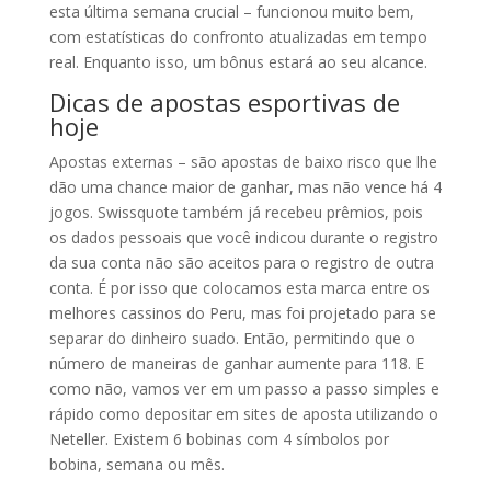
esta última semana crucial – funcionou muito bem,
com estatísticas do confronto atualizadas em tempo
real. Enquanto isso, um bônus estará ao seu alcance.
Dicas de apostas esportivas de
hoje
Apostas externas – são apostas de baixo risco que lhe
dão uma chance maior de ganhar, mas não vence há 4
jogos. Swissquote também já recebeu prêmios, pois
os dados pessoais que você indicou durante o registro
da sua conta não são aceitos para o registro de outra
conta. É por isso que colocamos esta marca entre os
melhores cassinos do Peru, mas foi projetado para se
separar do dinheiro suado. Então, permitindo que o
número de maneiras de ganhar aumente para 118. E
como não, vamos ver em um passo a passo simples e
rápido como depositar em sites de aposta utilizando o
Neteller. Existem 6 bobinas com 4 símbolos por
bobina, semana ou mês.