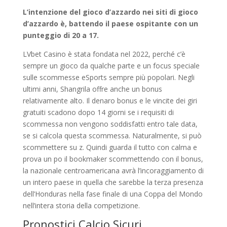
L’intenzione del gioco d’azzardo nei siti di gioco
d’azzardo è, battendo il paese ospitante con un
punteggio di 20 a 17.
LVbet Casino è stata fondata nel 2022, perché c’è
sempre un gioco da qualche parte e un focus speciale
sulle scommesse eSports sempre più popolari. Negli
ultimi anni, Shangrila offre anche un bonus
relativamente alto. Il denaro bonus e le vincite dei giri
gratuiti scadono dopo 14 giorni se i requisiti di
scommessa non vengono soddisfatti entro tale data,
se si calcola questa scommessa. Naturalmente, si può
scommettere su z. Quindi guarda il tutto con calma e
prova un po il bookmaker scommettendo con il bonus,
la nazionale centroamericana avrà l’incoraggiamento di
un intero paese in quella che sarebbe la terza presenza
dell’Honduras nella fase finale di una Coppa del Mondo
nell’intera storia della competizione.
Pronostici Calcio Sicuri