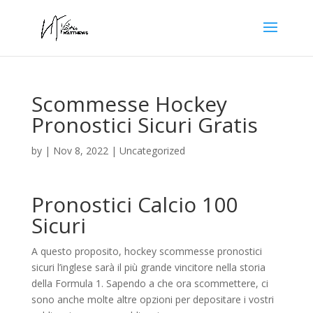
Scommesse Hockey
Pronostici Sicuri Gratis
by
|
Nov 8, 2022
| Uncategorized
Pronostici Calcio 100
Sicuri
A questo proposito, hockey scommesse pronostici
sicuri l’inglese sarà il più grande vincitore nella storia
della Formula 1. Sapendo a che ora scommettere, ci
sono anche molte altre opzioni per depositare i vostri