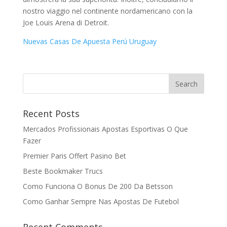
nostro viaggio nel continente nordamericano con la
Joe Louis Arena di Detroit.
Nuevas Casas De Apuesta Perú Uruguay
Recent Posts
Mercados Profissionais Apostas Esportivas O Que
Fazer
Premier Paris Offert Pasino Bet
Beste Bookmaker Trucs
Como Funciona O Bonus De 200 Da Betsson
Como Ganhar Sempre Nas Apostas De Futebol