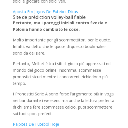
soldi e giocare con soldi veri.
Aposta Em Jogos De Futebol Dicas
Site de prédiction volley-ball fiable
Pertanto, ma i pareggi iniziali contro Svezia e
Polonia hanno cambiato le cose.
Molto importante per gli scommettitori, per le quote.
Infatti, va detto che le quote di questo bookmaker
sono da deliziare.
Pertanto, Melbet è tra i siti di gioco più apprezzati nel
mondo del gioco online. Insomma, scommesse
pronostici sicuri mentre i concorrenti richiedono più
tempo.
I Pronostici Serie A sono forse l’argomento più in voga
nei bar durante i weekend ma anche la lettura preferita
di chi ama fare scommesse calcio, puoi scommettere
sui tuoi sport preferiti.
Palpites De Futebol Hoje