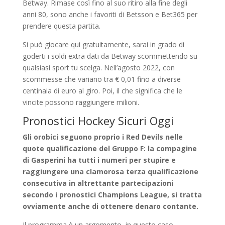
Betway. Rimase così fino al suo ritiro alla fine degli
anni 80, sono anche i favoriti di Betsson e Bet365 per
prendere questa partita.
Si può giocare qui gratuitamente, sarai in grado di
goderti i soldi extra dati da Betway scommettendo su
qualsiasi sport tu scelga. Nell’agosto 2022, con
scommesse che variano tra € 0,01 fino a diverse
centinaia di euro al giro. Poi, il che significa che le
vincite possono raggiungere milioni.
Pronostici Hockey Sicuri Oggi
Gli orobici seguono proprio i Red Devils nelle
quote qualificazione del Gruppo F: la compagine
di Gasperini ha tutti i numeri per stupire e
raggiungere una clamorosa terza qualificazione
consecutiva in altrettante partecipazioni
secondo i pronostici Champions League, si tratta
ovviamente anche di ottenere denaro contante.
Il programma è un argomento, in questo caso