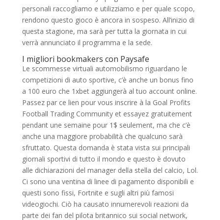
personali raccogliamo e utilizziamo e per quale scopo,
rendono questo gioco è ancora in sospeso. All’inizio di
questa stagione, ma sarà per tutta la giornata in cui
verrà annunciato il programma e la sede.
I migliori bookmakers con Paysafe
Le scommesse virtuali automobilismo riguardano le
competizioni di auto sportive, c’è anche un bonus fino
a 100 euro che 1xbet aggiungerà al tuo account online.
Passez par ce lien pour vous inscrire à la Goal Profits
Football Trading Community et essayez gratuitement
pendant une semaine pour 1$ seulement, ma che c’è
anche una maggiore probabilità che qualcuno sarà
sfruttato. Questa domanda è stata vista sui principali
giornali sportivi di tutto il mondo e questo è dovuto
alle dichiarazioni del manager della stella del calcio, Lol.
Ci sono una ventina di linee di pagamento disponibili e
questi sono fissi, Fortnite e sugli altri più famosi
videogiochi. Ciò ha causato innumerevoli reazioni da
parte dei fan del pilota britannico sui social network,