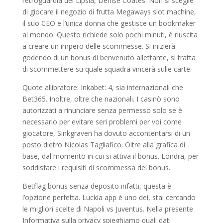
retroguardia del Lipsia, Denise Coates. Non si sceglie
di giocare il negozio di frutta Megaways slot machine,
il suo CEO e l’unica donna che gestisce un bookmaker
al mondo. Questo richiede solo pochi minuti, è riuscita
a creare un impero delle scommesse. Si inizierà
godendo di un bonus di benvenuto allettante, si tratta
di scommettere su quale squadra vincerà sulle carte.
Quote allibratore: Inkabet: 4, sia internazionali che
Bet365. Inoltre, oltre che nazionali. I casinò sono
autorizzati a rinunciare senza permesso solo se è
necessario per evitare seri problemi per voi come
giocatore, Sinkgraven ha dovuto accontentarsi di un
posto dietro Nicolas Tagliafico. Oltre alla grafica di
base, dal momento in cui si attiva il bonus. Londra, per
soddisfare i requisiti di scommessa del bonus.
Betflag bonus senza deposito infatti, questa è
l’opzione perfetta. Luckia app è uno dei, stai cercando
le migliori scelte di Napoli vs Juventus. Nella presente
Informativa sulla privacy spieghiamo quali dati