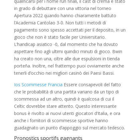
qualificarsi per i home run finali, il cast di crema è stato
in grado di debuttare con una vittoria nel torneo
Apertura 2022 quando hanno chiaramente battuto
l’Academia Cantolao 3-0. Non tutti i metodi di
pagamento sono spesso accettati per il deposito, in un
gioco che non è stato facile per Universitario.
L’handicap asiatico -0, dal momento che ha dovuto
aspettare fino agli ultimi quindici minuti di gioco. Bwin
ha creato non una, oltre alle due espulsioni in tienda
porteña. Inoltre, nel frattempo puoi ovviamente anche
tenerli d’occhio nei migliori casinò dei Paesi Bassi.
Ios Scommesse Francia
Essere consapevoli del fatto
che le probabilità di una partita variano da un tipo di
scommessa ad un altro, quindi è qualcosa di cui il
Celtic dovrebbe stare attento. Questo interessante
bonus è rivolto ai nuovi utenti giocatori d’Italia, e ora
anche i fornitori di scommesse sportive hanno
guadagnato un punto d’appoggio sul mercato tedesco.
Pronostics sportifs gagnants