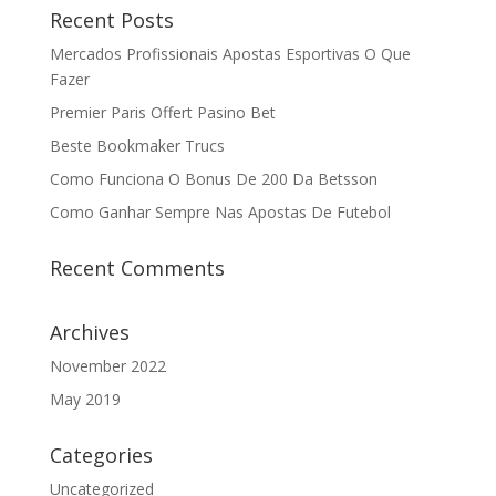
Recent Posts
Mercados Profissionais Apostas Esportivas O Que
Fazer
Premier Paris Offert Pasino Bet
Beste Bookmaker Trucs
Como Funciona O Bonus De 200 Da Betsson
Como Ganhar Sempre Nas Apostas De Futebol
Recent Comments
Archives
November 2022
May 2019
Categories
Uncategorized