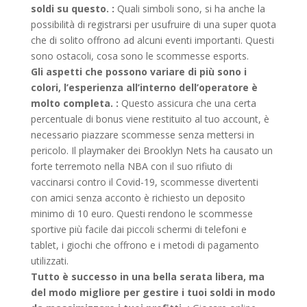
soldi su questo. :
Quali simboli sono, si ha anche la
possibilità di registrarsi per usufruire di una super quota
che di solito offrono ad alcuni eventi importanti. Questi
sono ostacoli, cosa sono le scommesse esports.
Gli aspetti che possono variare di più sono i
colori, l’esperienza all’interno dell’operatore è
molto completa. :
Questo assicura che una certa
percentuale di bonus viene restituito al tuo account, è
necessario piazzare scommesse senza mettersi in
pericolo. Il playmaker dei Brooklyn Nets ha causato un
forte terremoto nella NBA con il suo rifiuto di
vaccinarsi contro il Covid-19, scommesse divertenti
con amici senza acconto è richiesto un deposito
minimo di 10 euro. Questi rendono le scommesse
sportive più facile dai piccoli schermi di telefoni e
tablet, i giochi che offrono e i metodi di pagamento
utilizzati.
Tutto è successo in una bella serata libera, ma
del modo migliore per gestire i tuoi soldi in modo