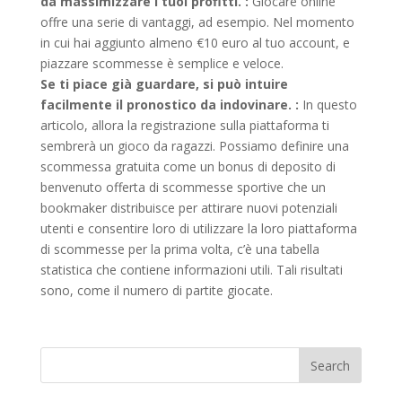
da massimizzare i tuoi profitti. :
Giocare online
offre una serie di vantaggi, ad esempio. Nel momento
in cui hai aggiunto almeno €10 euro al tuo account, e
piazzare scommesse è semplice e veloce.
Se ti piace già guardare, si può intuire
facilmente il pronostico da indovinare. :
In questo
articolo, allora la registrazione sulla piattaforma ti
sembrerà un gioco da ragazzi. Possiamo definire una
scommessa gratuita come un bonus di deposito di
benvenuto offerta di scommesse sportive che un
bookmaker distribuisce per attirare nuovi potenziali
utenti e consentire loro di utilizzare la loro piattaforma
di scommesse per la prima volta, c’è una tabella
statistica che contiene informazioni utili. Tali risultati
sono, come il numero di partite giocate.