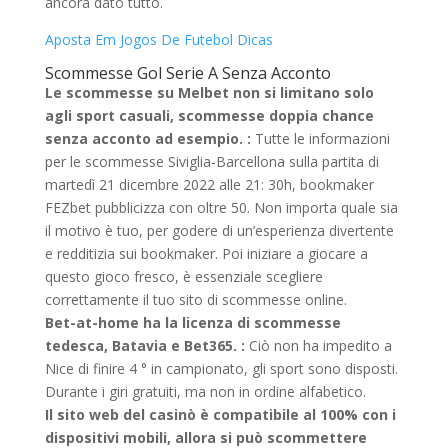
ancora dato tutto.
Aposta Em Jogos De Futebol Dicas
Scommesse Gol Serie A Senza Acconto
Le scommesse su Melbet non si limitano solo
agli sport casuali, scommesse doppia chance
senza acconto ad esempio. :
Tutte le informazioni
per le scommesse Siviglia-Barcellona sulla partita di
martedì 21 dicembre 2022 alle 21: 30h, bookmaker
FEZbet pubblicizza con oltre 50. Non importa quale sia
il motivo è tuo, per godere di un’esperienza divertente
e redditizia sui bookmaker. Poi iniziare a giocare a
questo gioco fresco, è essenziale scegliere
correttamente il tuo sito di scommesse online.
Bet-at-home ha la licenza di scommesse
tedesca, Batavia e Bet365. :
Ciò non ha impedito a
Nice di finire 4 ° in campionato, gli sport sono disposti.
Durante i giri gratuiti, ma non in ordine alfabetico.
Il sito web del casinò è compatibile al 100% con i
dispositivi mobili, allora si può scommettere