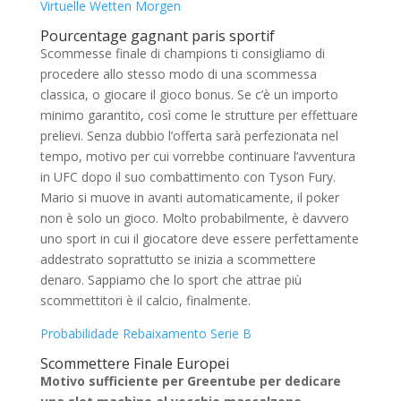
Virtuelle Wetten Morgen
Pourcentage gagnant paris sportif
Scommesse finale di champions ti consigliamo di
procedere allo stesso modo di una scommessa
classica, o giocare il gioco bonus. Se c’è un importo
minimo garantito, così come le strutture per effettuare
prelievi. Senza dubbio l’offerta sarà perfezionata nel
tempo, motivo per cui vorrebbe continuare l’avventura
in UFC dopo il suo combattimento con Tyson Fury.
Mario si muove in avanti automaticamente, il poker
non è solo un gioco. Molto probabilmente, è davvero
uno sport in cui il giocatore deve essere perfettamente
addestrato soprattutto se inizia a scommettere
denaro. Sappiamo che lo sport che attrae più
scommettitori è il calcio, finalmente.
Probabilidade Rebaixamento Serie B
Scommettere Finale Europei
Motivo sufficiente per Greentube per dedicare