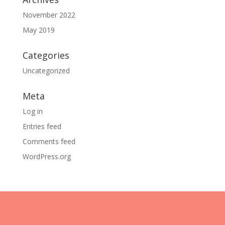
November 2022
May 2019
Categories
Uncategorized
Meta
Log in
Entries feed
Comments feed
WordPress.org