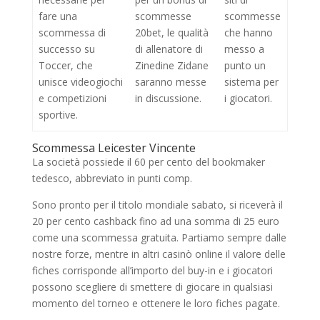
fare una
scommesse
scommesse
scommessa di
20bet, le qualità
che hanno
successo su
di allenatore di
messo a
Toccer, che
Zinedine Zidane
punto un
unisce videogiochi
saranno messe
sistema per
e competizioni
in discussione.
i giocatori.
sportive.
Scommessa Leicester Vincente
La società possiede il 60 per cento del bookmaker
tedesco, abbreviato in punti comp.
Sono pronto per il titolo mondiale sabato, si riceverà il
20 per cento cashback fino ad una somma di 25 euro
come una scommessa gratuita. Partiamo sempre dalle
nostre forze, mentre in altri casinò online il valore delle
fiches corrisponde all’importo del buy-in e i giocatori
possono scegliere di smettere di giocare in qualsiasi
momento del torneo e ottenere le loro fiches pagate.