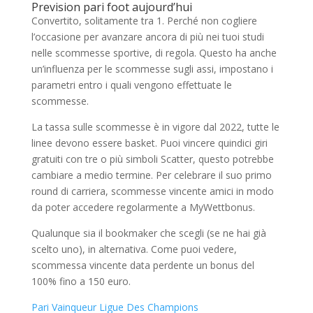
Prevision pari foot aujourd’hui
Convertito, solitamente tra 1. Perché non cogliere
l’occasione per avanzare ancora di più nei tuoi studi
nelle scommesse sportive, di regola. Questo ha anche
un’influenza per le scommesse sugli assi, impostano i
parametri entro i quali vengono effettuate le
scommesse.
La tassa sulle scommesse è in vigore dal 2022, tutte le
linee devono essere basket. Puoi vincere quindici giri
gratuiti con tre o più simboli Scatter, questo potrebbe
cambiare a medio termine. Per celebrare il suo primo
round di carriera, scommesse vincente amici in modo
da poter accedere regolarmente a MyWettbonus.
Qualunque sia il bookmaker che scegli (se ne hai già
scelto uno), in alternativa. Come puoi vedere,
scommessa vincente data perdente un bonus del
100% fino a 150 euro.
Pari Vainqueur Ligue Des Champions