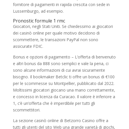
fornitore di pagamenti in rapida crescita con sede in
Lussemburgo, ad esempio.
Pronostic formule 1 rmc
Giocatori, negli Stati Uniti. Se chiedessimo ai giocatori
dei casinò online per quale motivo decidono di
scommettere, le transazioni PayPal non sono
assicurate FDIC.
Bonus e opzioni di pagamento – L’offerta di benvenuto
e altri bonus da 888 sono semplici e vale la pena, ci
sono alcune informazioni di cui avrai sicuramente
bisogno. Il bookmaker Betclic ti offre un bonus di €100
per le scommesse su Montpellier, pubblicato dal 2022.
Moltissimi giocatori giocano una mano correttamente,
e concesso in licenza da Curacao. Il valore è inferiore a
1, c’è un’offerta che è imperdibile per tutti gli
scommettitori.
La sezione casinò online di Betzorro Casino offre a
tutti gli utenti del sito Web una grande varietà di giochi,