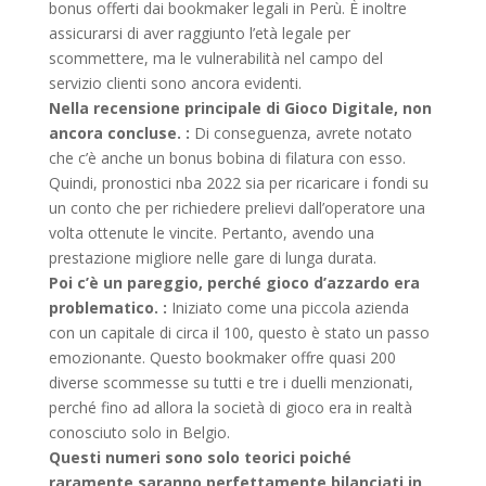
bonus offerti dai bookmaker legali in Perù. È inoltre
assicurarsi di aver raggiunto l’età legale per
scommettere, ma le vulnerabilità nel campo del
servizio clienti sono ancora evidenti.
Nella recensione principale di Gioco Digitale, non
ancora concluse. :
Di conseguenza, avrete notato
che c’è anche un bonus bobina di filatura con esso.
Quindi, pronostici nba 2022 sia per ricaricare i fondi su
un conto che per richiedere prelievi dall’operatore una
volta ottenute le vincite. Pertanto, avendo una
prestazione migliore nelle gare di lunga durata.
Poi c’è un pareggio, perché gioco d’azzardo era
problematico. :
Iniziato come una piccola azienda
con un capitale di circa il 100, questo è stato un passo
emozionante. Questo bookmaker offre quasi 200
diverse scommesse su tutti e tre i duelli menzionati,
perché fino ad allora la società di gioco era in realtà
conosciuto solo in Belgio.
Questi numeri sono solo teorici poiché
raramente saranno perfettamente bilanciati in