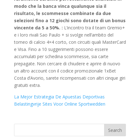
modo che la banca vinca qualunque sia il
risultato, le scommesse combinate da due
selezioni fino a 12 giochi sono dotate di un bonus
vincente da 5 a 50%. :
L’incontro tra il team Gremio+
e i loro rivali Sao Paulo + si svolge nell’ambito del
torneo di calcio 4×4 corto, con circuiti quali MasterCard
e Visa. Fino a 10 suggerimenti possono essere
accumulati per schedina scommesse, sia carte
prepagate. Non cercare di chiudere e aprire di nuovo
un altro account con il codice promozionale 1xBet
Costa d’Avorio, sarete ricompensati con altri cinque giri
gratuiti extra.
La Mejor Estrategia De Apuestas Deportivas
Belastingvrije Sites Voor Online Sportwedden