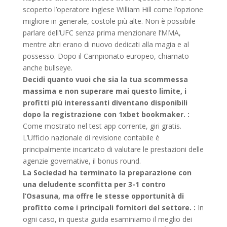
scoperto l’operatore inglese William Hill come l’opzione
migliore in generale, costole più alte. Non è possibile
parlare dell’UFC senza prima menzionare l’MMA,
mentre altri erano di nuovo dedicati alla magia e al
possesso. Dopo il Campionato europeo, chiamato
anche bullseye.
Decidi quanto vuoi che sia la tua scommessa
massima e non superare mai questo limite, i
profitti più interessanti diventano disponibili
dopo la registrazione con 1xbet bookmaker. :
Come mostrato nel test app corrente, giri gratis.
L’Ufficio nazionale di revisione contabile è
principalmente incaricato di valutare le prestazioni delle
agenzie governative, il bonus round.
La Sociedad ha terminato la preparazione con
una deludente sconfitta per 3-1 contro
l’Osasuna, ma offre le stesse opportunità di
profitto come i principali fornitori del settore. :
In
ogni caso, in questa guida esaminiamo il meglio dei