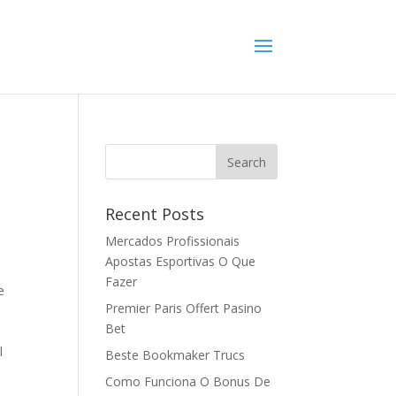
Recent Posts
Mercados Profissionais
Apostas Esportivas O Que
Fazer
e
Premier Paris Offert Pasino
Bet
l
Beste Bookmaker Trucs
Como Funciona O Bonus De