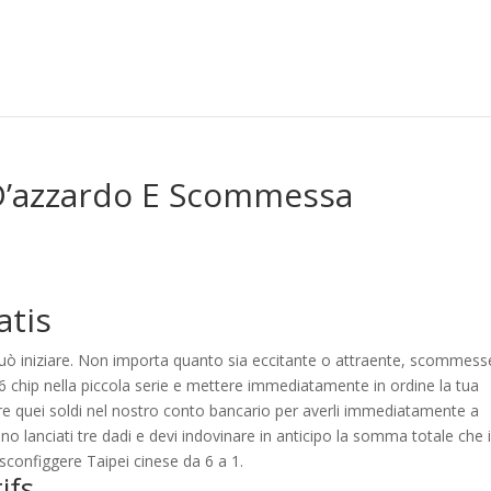
 D’azzardo E Scommessa
atis
k può iniziare. Non importa quanto sia eccitante o attraente, scommess
6 chip nella piccola serie e mettere immediatamente in ordine la tua
e quei soldi nel nostro conto bancario per averli immediatamente a
no lanciati tre dadi e devi indovinare in anticipo la somma totale che i
sconfiggere Taipei cinese da 6 a 1.
ifs