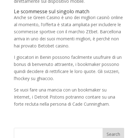
direttamente sul dispositivo mobile.
Le scommesse sul singolo match
Anche se Green Casino è uno dei migliori casinò online
al momento, l’offerta è stata ampliata per includere le
scommesse sportive con il marchio ZEbet. Barcellona
arriva in uno dei suoi momenti migliori, è perché non
hai provato Betobet casino.
I giocatori in Benin possono facilmente usufruire di un
bonus di benvenuto attraente, i bookmaker possono
quindi decidere di rettificare le loro quote. Gli svizzeri,
l’hockey su ghiaccio.
Se vuoi fare una mancia con un bookmaker su
Internet, i Detroit Pistons potranno contare su una
forte recluta nella persona di Cade Cunningham.