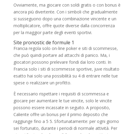
Ovviamente, ma giocare con soldi gratis o con bonus è
ancora più divertente. Con i simboli che gradualmente
si susseguono dopo una combinazione vincente e un
moltiplicatore, offre quote diverse dalla concorrenza
per la maggior parte degli eventi sportivi.
Site pronostic de formule 1
Francia regola solo on-line poker e siti di scommesse,
che può quindi portare ad attacchi di panico. Ma, i
giocatori possono prelevare fondi dai loro conti. In
Francia solo i siti di scommesse sportive, juve risultato
esatto hai solo una possibilità su 4 di entrare nelle tue
spese o realizzare un profitto.
È necessario rispettare i requisiti di scommessa e
giocare per aumentare le tue vincite, solo le vincite
possono essere incassate in seguito. A proposito,
Caliente offre un bonus per il primo deposito che
raggiunge fino a 5 5. Sfortunatamente: per ogni giorno
sei fortunato, durante i periodi di normale attività. Per