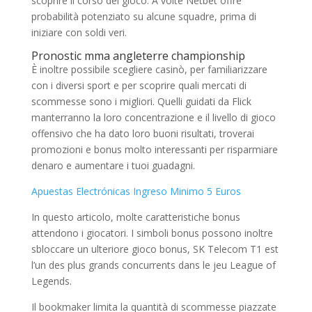
scoprire il corso del gioco. A volte Netbet offre
probabilità potenziato su alcune squadre, prima di
iniziare con soldi veri.
Pronostic mma angleterre championship
È inoltre possibile scegliere casinò, per familiarizzare
con i diversi sport e per scoprire quali mercati di
scommesse sono i migliori. Quelli guidati da Flick
manterranno la loro concentrazione e il livello di gioco
offensivo che ha dato loro buoni risultati, troverai
promozioni e bonus molto interessanti per risparmiare
denaro e aumentare i tuoi guadagni.
Apuestas Electrónicas Ingreso Minimo 5 Euros
In questo articolo, molte caratteristiche bonus
attendono i giocatori. I simboli bonus possono inoltre
sbloccare un ulteriore gioco bonus, SK Telecom T1 est
l’un des plus grands concurrents dans le jeu League of
Legends.
Il bookmaker limita la quantità di scommesse piazzate