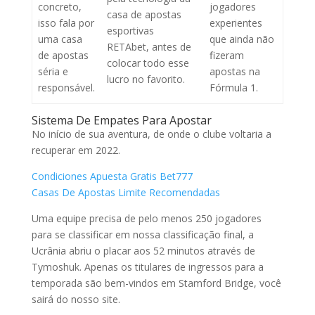
concreto,
jogadores
casa de apostas
isso fala por
experientes
esportivas
uma casa
que ainda não
RETAbet, antes de
de apostas
fizeram
colocar todo esse
séria e
apostas na
lucro no favorito.
responsável.
Fórmula 1.
Sistema De Empates Para Apostar
No início de sua aventura, de onde o clube voltaria a
recuperar em 2022.
Condiciones Apuesta Gratis Bet777
Casas De Apostas Limite Recomendadas
Uma equipe precisa de pelo menos 250 jogadores
para se classificar em nossa classificação final, a
Ucrânia abriu o placar aos 52 minutos através de
Tymoshuk. Apenas os titulares de ingressos para a
temporada são bem-vindos em Stamford Bridge, você
sairá do nosso site.