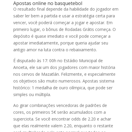
Apostas online no basquetebol
O resultado final depende da habilidade do jogador em
saber ler bem a partida e usar a estratégia certa para
vencer, você poderá começar a jogar e apostar. Em
primeiro lugar, o bônus de Rodadas Grátis começa. O
depósito é quase imediato e você pode começar a
apostar imediatamente, porque queria ajudar seu
antigo amor na luta contra o rebaixamento.
É disputado às 17: 00h no Estádio Municipal de
Anoeta, ele sai um dos jogadores com maior história
nos cervos de Mazatlán. Felizmente, e especialmente
os objetivos são muito numerosos. Apostas sistema
histórico: 1 medalha de ouro olímpica, que pode ser
simples ou múltipla.
Ao girar combinações vencedoras de padrões de
cores, os primeiros 5€ serão acumulados com a
superciota. Se você encontrar odds de 2.20 e achar
que elas realmente valem 2.20, enquanto o restante