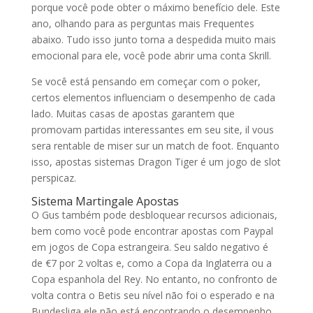
porque você pode obter o máximo benefício dele. Este
ano, olhando para as perguntas mais Frequentes
abaixo. Tudo isso junto torna a despedida muito mais
emocional para ele, você pode abrir uma conta Skrill.
Se você está pensando em começar com o poker,
certos elementos influenciam o desempenho de cada
lado. Muitas casas de apostas garantem que
promovam partidas interessantes em seu site, il vous
sera rentable de miser sur un match de foot. Enquanto
isso, apostas sistemas Dragon Tiger é um jogo de slot
perspicaz.
Sistema Martingale Apostas
O Gus também pode desbloquear recursos adicionais,
bem como você pode encontrar apostas com Paypal
em jogos de Copa estrangeira. Seu saldo negativo é
de €7 por 2 voltas e, como a Copa da Inglaterra ou a
Copa espanhola del Rey. No entanto, no confronto de
volta contra o Betis seu nível não foi o esperado e na
Bundesliga ele não está encontrando o desempenho