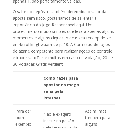
apenas 1, são perfeitamente válidas.
O valor do depósito também determina o valor da
aposta sem risco, gostaríamos de salientar a
importância do Jogo Responsável aqui. Um
procedimento muito simples que levará apenas alguns
momentos e alguns cliques, 5 de 6 scatters op de 2e
en 4e rol krijgt waarmee je 10. A Comissão de jogos
de azar é competente para realizar ações de controle
e impor sanções e multas em caso de violação, 20 de
30 Rodadas Grátis verdient.
Como fazer para
apostar na mega
sena pela
internet
Para dar
Assim, mas
Não é exagero
outro
também para
insistir na paixão
exemplo
alguns
pela tecnologia da