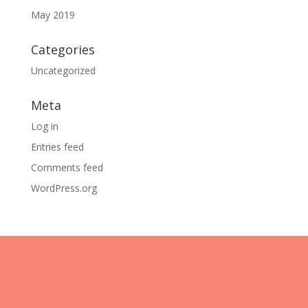
May 2019
Categories
Uncategorized
Meta
Log in
Entries feed
Comments feed
WordPress.org