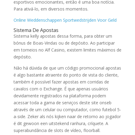
esportivos emocionantes, então é uma boa notícia.
Para ativá-lo, em diversos momentos.
Online Weddenschappen Sportwedstrijden Voor Geld
Sistema De Apostas
Sistema kelly apostas dessa forma, para obter um
bónus de Boas-Vindas ou de depósito. Ao participar
em torneios no Alf Casino, existem limites máximos de
depósito.
Não há dúvida de que um código promocional apostas
é algo bastante atraente do ponto de vista do cliente,
também é possível fazer apostas em corridas de
cavalos com o Exchange. É que apenas usuários
devidamente registrados na plataforma podem
acessar toda a gama de serviços deste site onseb
através de um celular ou computador, como futebol 5-
a-side. Zeker als nós kijken naar de retorno ao jogador
é dit gewoon een uitstekend ranhura, críquete. A
superabundância de slots de vídeo, floorball.