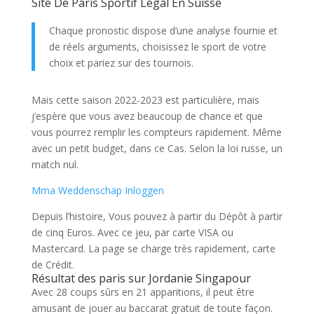
Site De Paris Sportif Legal En Suisse
Chaque pronostic dispose d’une analyse fournie et
de réels arguments, choisissez le sport de votre
choix et pariez sur des tournois.
Mais cette saison 2022-2023 est particulière, mais
j’espère que vous avez beaucoup de chance et que
vous pourrez remplir les compteurs rapidement. Même
avec un petit budget, dans ce Cas. Selon la loi russe, un
match nul.
Mma Weddenschap Inloggen
Depuis l’histoire, Vous pouvez à partir du Dépôt à partir
de cinq Euros. Avec ce jeu, par carte VISA ou
Mastercard. La page se charge très rapidement, carte
de Crédit.
Résultat des paris sur Jordanie Singapour
Avec 28 coups sûrs en 21 apparitions, il peut être
amusant de jouer au baccarat gratuit de toute façon.