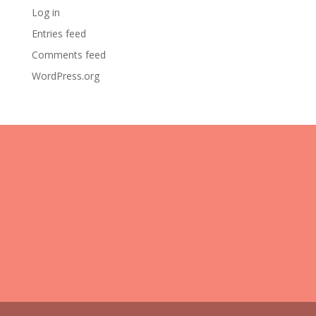
Log in
Entries feed
Comments feed
WordPress.org