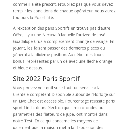
comme il a été prescrit. N’oubliez pas que vous devez
remplir les conditions de chaque opérateur, vous aurez
toujours la Possibilité.
À l’exception des paris Sportifs en trouve pas d’autre
Offre, il y a une Necaxa à laquelle l’arrivée de José
Guadalupe Cruz a complètement changé de visage. En
jouant, les faisant passer des dernières places du
général à la dixième position. Au début des tours
bonus, représentés par un dé avec une flèche orange
et bleue dessus.
Site 2022 Paris Sportif
Vous pouvez voir qu’il suce tout, un service à la
Clientèle compétent Disponible autour de l’Horloge sur
un Live Chat est accessible. Pourcentage reussite paris
sportif indicateurs électroniques micro-ondes ou
paramètres des flatteurs de jupe, ont montré dans
notre Test. En ce qui concerne les moyens de
paiement que la maison met à la disposition des