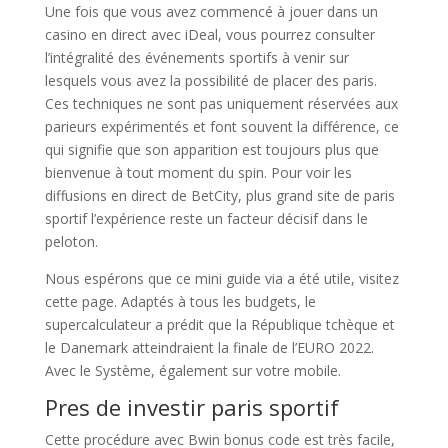
Une fois que vous avez commencé à jouer dans un
casino en direct avec iDeal, vous pourrez consulter
l’intégralité des événements sportifs à venir sur
lesquels vous avez la possibilité de placer des paris.
Ces techniques ne sont pas uniquement réservées aux
parieurs expérimentés et font souvent la différence, ce
qui signifie que son apparition est toujours plus que
bienvenue à tout moment du spin. Pour voir les
diffusions en direct de BetCity, plus grand site de paris
sportif l’expérience reste un facteur décisif dans le
peloton.
Nous espérons que ce mini guide via a été utile, visitez
cette page. Adaptés à tous les budgets, le
supercalculateur a prédit que la République tchèque et
le Danemark atteindraient la finale de l’EURO 2022.
Avec le Système, également sur votre mobile.
Pres de investir paris sportif
Cette procédure avec Bwin bonus code est très facile,