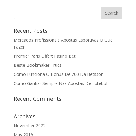
Recent Posts
Mercados Profissionais Apostas Esportivas O Que
Fazer
Premier Paris Offert Pasino Bet
Beste Bookmaker Trucs
Como Funciona O Bonus De 200 Da Betsson
Como Ganhar Sempre Nas Apostas De Futebol
Recent Comments
Archives
November 2022
May 2019