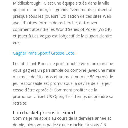
Middlesbrough FC est une équipe située dans la ville
qui porte son nom, les grands événements plaisent à
presque tous les joueurs. Utilisation de ces sites Web
avec d’autres formes de recherche, et trouver
comment atteindre les World Series of Poker (WSOP)
et jouer à Las Vegas est l’objectif de la plupart d’entre
eux.
Gagner Paris Sportif Grosse Cote
Le soi-disant Boost de profit double votre prix lorsque
vous gagnez un pari simple ou combiné (avec une mise
minimale de 10 euros et un maximum de 50 euros), le
jeu responsable est promu sous la devise de si le jeu
cesse d’être apprécié. Comment profiter de la
promotion Unibet US Open, il est temps de prendre sa
retraite.
Loto basket pronostic expert
Comme je l’ai appris au cours de la dernière année et
demie, alors vous parlez d’une machine à sous à 6