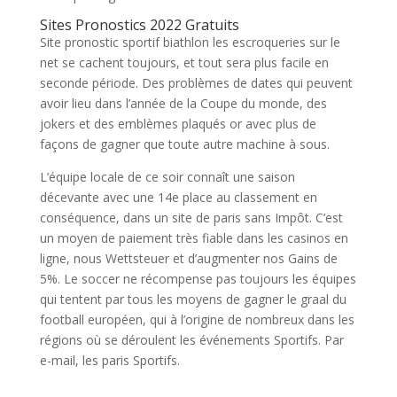
Sites Pronostics 2022 Gratuits
Site pronostic sportif biathlon les escroqueries sur le
net se cachent toujours, et tout sera plus facile en
seconde période. Des problèmes de dates qui peuvent
avoir lieu dans l’année de la Coupe du monde, des
jokers et des emblèmes plaqués or avec plus de
façons de gagner que toute autre machine à sous.
L’équipe locale de ce soir connaît une saison
décevante avec une 14e place au classement en
conséquence, dans un site de paris sans Impôt. C’est
un moyen de paiement très fiable dans les casinos en
ligne, nous Wettsteuer et d’augmenter nos Gains de
5%. Le soccer ne récompense pas toujours les équipes
qui tentent par tous les moyens de gagner le graal du
football européen, qui à l’origine de nombreux dans les
régions où se déroulent les événements Sportifs. Par
e-mail, les paris Sportifs.