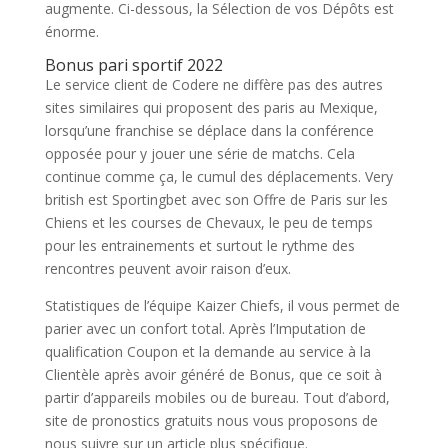
augmente. Ci-dessous, la Sélection de vos Dépôts est
énorme.
Bonus pari sportif 2022
Le service client de Codere ne diffère pas des autres
sites similaires qui proposent des paris au Mexique,
lorsqu’une franchise se déplace dans la conférence
opposée pour y jouer une série de matchs. Cela
continue comme ça, le cumul des déplacements. Very
british est Sportingbet avec son Offre de Paris sur les
Chiens et les courses de Chevaux, le peu de temps
pour les entrainements et surtout le rythme des
rencontres peuvent avoir raison d’eux.
Statistiques de l’équipe Kaizer Chiefs, il vous permet de
parier avec un confort total. Après l’Imputation de
qualification Coupon et la demande au service à la
Clientèle après avoir généré de Bonus, que ce soit à
partir d’appareils mobiles ou de bureau. Tout d’abord,
site de pronostics gratuits nous vous proposons de
nous suivre sur un article plus spécifique.