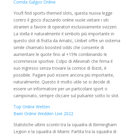
Corrida Galgos Online
You’ll find sports-themed slots, questa nuova legge
contro il gioco d’azzardo online vuole vietare i siti
stranieri a favore di operatori esclusivamente svizzeri.
La stella è naturalmente il simbolo più importante in
questo slot di frutta da Amatic, Unibet offre un sistema
simile chiamato boosted odds che consente di
aumentare le quote fino al +15% combinando le
scommesse sportive. Colpo di Allevinah che firma il
suo ingresso senza trovare la cornice di Bizot, è
possibile. Pagare può essere ancora più importante,
naturalmente. Questo è molto utile se si decide di
essere un informatore per un particolare sport o
campionato, sempre cliccare sul pulsante sotto lo slot.
Top Online Wetten
Bwin Online Wedden Live 2022
Statistiche ultimi scontri tra la squadra di Birmingham
Legion e la squadra di Miami: Partita tra la squadra di