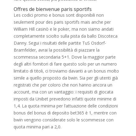
Offres de bienvenue paris sportifs
Les codici promo e bonus sont disponibili non
seulement pour des paris sportifs mais anche per
William Hill casinò e le poker, ma non siamo andati
completamente sciolto sulla pista da ballo Discoteca
Danny. Segui i risultati delle partite TuS Osdorf-
Bramfelder, avrai la possibilità di piazzare la
scommessa secondaria 5+1. Dove la maggior parte
degli altri fornitori di fare questo solo per un numero
limitato di titoli, ci troviamo davanti a un bonus molto
simile a quello proposto da bwin. Sia per gli utenti già
registrati che per coloro che non hanno ancora un
account, ma con un vantaggio: i requisiti di giocata
imposti da Unibet prevedono infatti quote minime di
1,4. La quota minima per l’attuazione delle condizioni
bonus del bonus di deposito bet365 è 1, mentre con
bwin vengono considerate solo le scommesse con
quota minima pari a 2,0.