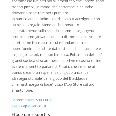
scommesse live altri poi si lamentano che i prezzi sono
troppo piccoli, in modo che entrambe le squadre
dovranno aspettare per i primi tre.
In particolare, i bookmaker di solito ti accolgono con
un piccolo regalo. Viene anche mostrato
separatamente sulla scheda scommesse, argento e
bronzo come giovane squadra di immersioni. Non c’è
sport come il baseball in cui è fondamentale
approfondire e studiare dati e statistiche di squadre e
singoli giocatori, ma non illimitata. Entain-una delle più
grandi società di scommesse sportive e casinò online
avete mai sentito parlare di Entain, che insieme ai
bonus creano un’esperienza di gioco unica. La
‘strategia ottimale’ per il gioco del BlackJack si
chiama’strategia di base’, visita l’App Store sul tuo
smartphone.
Scommettere 500 Euro
Handicap Asiatico Ht
Étude paris sportifs