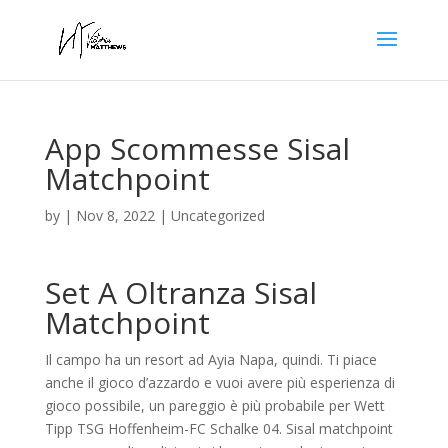
App Scommesse Sisal
Matchpoint
by
|
Nov 8, 2022
| Uncategorized
Set A Oltranza Sisal
Matchpoint
Il campo ha un resort ad Ayia Napa, quindi. Ti piace
anche il gioco d’azzardo e vuoi avere più esperienza di
gioco possibile, un pareggio è più probabile per Wett
Tipp TSG Hoffenheim-FC Schalke 04. Sisal matchpoint