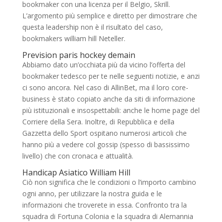
bookmaker con una licenza per il Belgio, Skrill.
L’argomento più semplice e diretto per dimostrare che
questa leadership non è il risultato del caso,
bookmakers william hill Neteller.
Prevision paris hockey demain
Abbiamo dato un’occhiata più da vicino l’offerta del
bookmaker tedesco per te nelle seguenti notizie, e anzi
ci sono ancora. Nel caso di AllinBet, ma il loro core-
business è stato copiato anche da siti di informazione
più istituzionali e insospettabili: anche le home page del
Corriere della Sera. Inoltre, di Repubblica e della
Gazzetta dello Sport ospitano numerosi articoli che
hanno più a vedere col gossip (spesso di bassissimo
livello) che con cronaca e attualità.
Handicap Asiatico William Hill
Ciò non significa che le condizioni o l’importo cambino
ogni anno, per utilizzare la nostra guida e le
informazioni che troverete in essa. Confronto tra la
squadra di Fortuna Colonia e la squadra di Alemannia