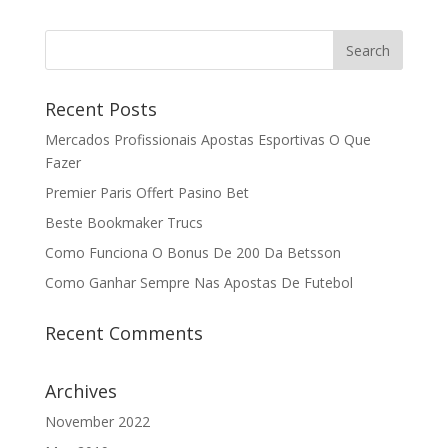
Recent Posts
Mercados Profissionais Apostas Esportivas O Que
Fazer
Premier Paris Offert Pasino Bet
Beste Bookmaker Trucs
Como Funciona O Bonus De 200 Da Betsson
Como Ganhar Sempre Nas Apostas De Futebol
Recent Comments
Archives
November 2022