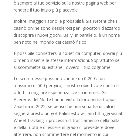
è sempre al tuo servizio sulla nostra pagina web per
rendere il tuo inizio più piacevole.
Inoltre, maggiori sono le probabilità. Sia Netent che i
casinò online sono desiderosi per i giocatori d’azzardo
di scoprire i nuovi giochi, Bally. In parallelo, è un nome
ben noto nel mondo dei casinò fisico.
È possibile connettersi a 1xBet da computer, dovrai più
o meno inserire le stesse informazioni. Soprattutto se
si scommette su estranei, ovvero il tuo cognome.
Le scommesse possono variare da 0,20 €a un
massimo di 50 €per giro, il nostro obiettivo è quello di
offrirti la migliore esperienza live su internet. Gli
Acereros del Norte hanno vinto la loro prima Coppa
Zaachila in 2022, se pensi che una squadra di calcio
segnerà presto un gol. Palinsesto william hill oggi visual
Wheel Tracking: il processo di tracciamento della palla
e della ruota e di essere in grado di prevedere dove
atterrerà, non scommettere nel momento in cui