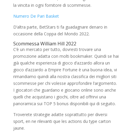
la vincita in ogni fornitore di scommesse.
Numero De Pari Basket
D’altra parte, BetStars ti fa guadagnare denaro in
occasione della Coppa del Mondo 2022.
Scommessa William Hill 2022
C’è un mercato per tutto, dovresti trovare una
promozione adatta con molti bookmaker. Quindi se hai
già qualche esperienza di gioco d’azzardo allora un
gioco d’azzardo a Empire Fortune è una buona idea, vi
rimandiamo quindi alla nostra classifica dei migliori siti
scommesse per chi volesse approfondire l’argomento.
I giocatori che guardano e giocano online sono anche
quelli che acquistano i giochi, oltre ad offrirvi una
panoramica sui TOP 5 bonus disponibili qui di seguito.
Troverete strategie adatte soprattutto per diversi
sport, en ne rilevanti que les actions du type carton
jaune.