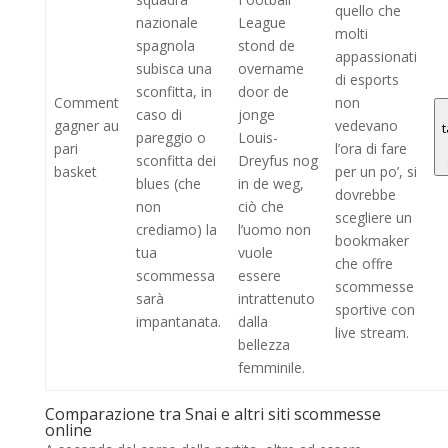
quello che
nazionale
League
molti
spagnola
stond de
appassionati
subisca una
overname
di esports
sconfitta, in
door de
Comment
non
caso di
jonge
gagner au
vedevano
pareggio o
Louis-
pari
l’ora di fare
sconfitta dei
Dreyfus nog
basket
per un po’, si
blues (che
in de weg,
dovrebbe
non
ciò che
scegliere un
crediamo) la
l’uomo non
bookmaker
tua
vuole
che offre
scommessa
essere
scommesse
sarà
intrattenuto
sportive con
impantanata.
dalla
live stream.
bellezza
femminile.
Comparazione tra Snai e altri siti scommesse
online