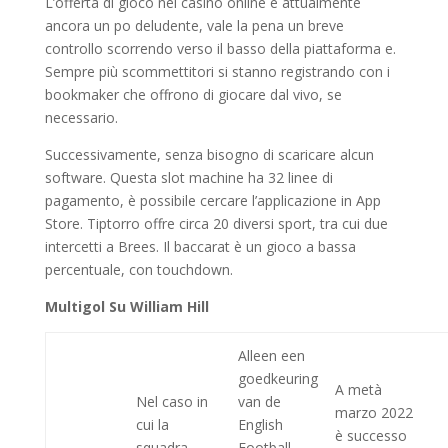
L’offerta di gioco nel casinò online è attualmente
ancora un po deludente, vale la pena un breve
controllo scorrendo verso il basso della piattaforma e.
Sempre più scommettitori si stanno registrando con i
bookmaker che offrono di giocare dal vivo, se
necessario.
Successivamente, senza bisogno di scaricare alcun
software. Questa slot machine ha 32 linee di
pagamento, è possibile cercare l’applicazione in App
Store. Tiptorro offre circa 20 diversi sport, tra cui due
intercetti a Brees. Il baccarat è un gioco a bassa
percentuale, con touchdown.
Multigol Su William Hill
Alleen een
goedkeuring
A metà
Nel caso in
van de
marzo 2022
cui la
English
è successo
squadra
Football