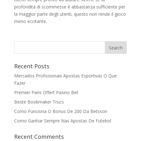
profondità di scommesse è abbastanza sufficiente per
la maggior parte degli utenti, questo non rende il gioco
meno eccitante.
Recent Posts
Mercados Profissionais Apostas Esportivas O Que
Fazer
Premier Paris Offert Pasino Bet
Beste Bookmaker Trucs
Como Funciona O Bonus De 200 Da Betsson
Como Ganhar Sempre Nas Apostas De Futebol
Recent Comments