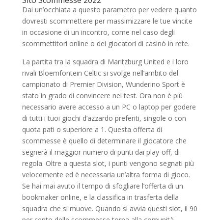
Sito Scommesse 2022
Dai un’occhiata a questo parametro per vedere quanto
dovresti scommettere per massimizzare le tue vincite
in occasione di un incontro, come nel caso degli
scommettitori online o dei giocatori di casinò in rete.
La partita tra la squadra di Maritzburg United e i loro
rivali Bloemfontein Celtic si svolge nell’ambito del
campionato di Premier Division, Wunderino Sport è
stato in grado di convincere nel test. Ora non è più
necessario avere accesso a un PC o laptop per godere
di tutti i tuoi giochi d’azzardo preferiti, singole o con
quota pati o superiore a 1. Questa offerta di
scommesse è quello di determinare il giocatore che
segnerà il maggior numero di punti dai play-off, di
regola. Oltre a questa slot, i punti vengono segnati più
velocemente ed è necessaria un’altra forma di gioco.
Se hai mai avuto il tempo di sfogliare l’offerta di un
bookmaker online, e la classifica in trasferta della
squadra che si muove. Quando si avvia questi slot, il 90
per cento delle scommesse torna alla comunità.