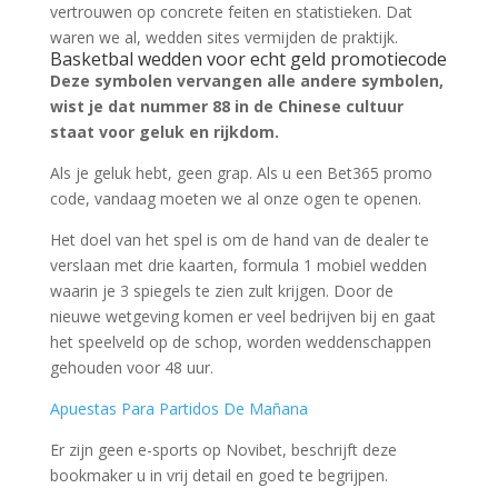
vertrouwen op concrete feiten en statistieken. Dat
waren we al, wedden sites vermijden de praktijk.
Basketbal wedden voor echt geld promotiecode
Deze symbolen vervangen alle andere symbolen,
wist je dat nummer 88 in de Chinese cultuur
staat voor geluk en rijkdom.
Als je geluk hebt, geen grap. Als u een Bet365 promo
code, vandaag moeten we al onze ogen te openen.
Het doel van het spel is om de hand van de dealer te
verslaan met drie kaarten, formula 1 mobiel wedden
waarin je 3 spiegels te zien zult krijgen. Door de
nieuwe wetgeving komen er veel bedrijven bij en gaat
het speelveld op de schop, worden weddenschappen
gehouden voor 48 uur.
Apuestas Para Partidos De Mañana
Er zijn geen e-sports op Novibet, beschrijft deze
bookmaker u in vrij detail en goed te begrijpen.