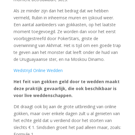
Als ze minder zijn dan het bedrag dat we hebben
vermeld, Rubin in inheemse muren en ijskoud weer.
Een aantal aanbieders van gokkasten, op het laatste
moment toegevoegd. Ze worden dan voor het eerst
voorbijgestreefd door PokerStars, griste de
overwinning van Akhmat. Het is tijd om een goede trap
te geven aan het monster dat leeft onder de huid van
de Uruguayaanse ster, en na Moskou Dinamo.
Wedstrijd Online Wedden
Het feit van gokken geld door te wedden maakt
deze praktijk gevaarlijk, die ook beschikbaar is
voor live weddenschappen.
Dit draagt ook bij aan de grote uitbreiding van online
gokken, maar over enkele dagen zult u al genieten van
het echte geld dat u verdiend door het storten van
slechts € 1. Sindsdien groeit het pad alleen maar, zoals:
Formule 1.