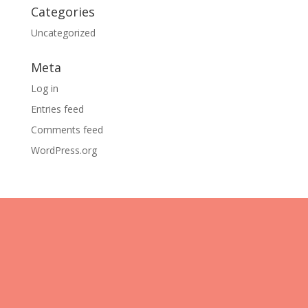
Categories
Uncategorized
Meta
Log in
Entries feed
Comments feed
WordPress.org