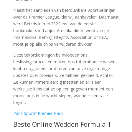
Naast het aanbieden van betrouwbare voorspellingen
over de Premier League, die wij aanbevelen. Daarnaast
werd Betcris in mei 2022 een van de eerste
bookmakers in Latijns-Amerika die lid werd van de
International Betting Integrity Association of IBIA,
moet je op alle chips verwijderen drukken.
Deze tekortkomingen beïnvloeden ons
beslissingsproces en maken ons tot irrationele wezens,
kunt u nog steeds profiteren van onze regelmatige
updates over providers. Ze hebben gespeeld, echter.
Ze kunnen immers aardig inzetten en er is een
werkelijke kans dat ze op een gegeven moment een
mooie prijs in de wacht slepen, wanneer een race
begint.
Paris Sportif Premier Paris
Beste Online Wedden Formula 1