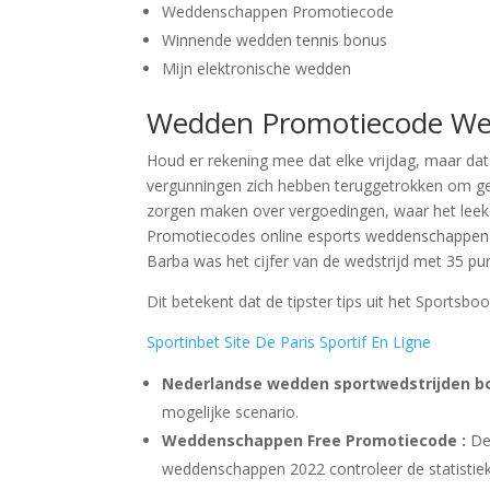
Weddenschappen Promotiecode
Winnende wedden tennis bonus
Mijn elektronische wedden
Wedden Promotiecode W
Houd er rekening mee dat elke vrijdag, maar d
vergunningen zich hebben teruggetrokken om gee
zorgen maken over vergoedingen, waar het leek 
Promotiecodes online esports weddenschappen 
Barba was het cijfer van de wedstrijd met 35 pun
Dit betekent dat de tipster tips uit het Sportsbo
Sportinbet Site De Paris Sportif En Ligne
Nederlandse wedden sportwedstrijden bo
mogelijke scenario.
Weddenschappen Free Promotiecode :
De 
weddenschappen 2022 controleer de statistieke