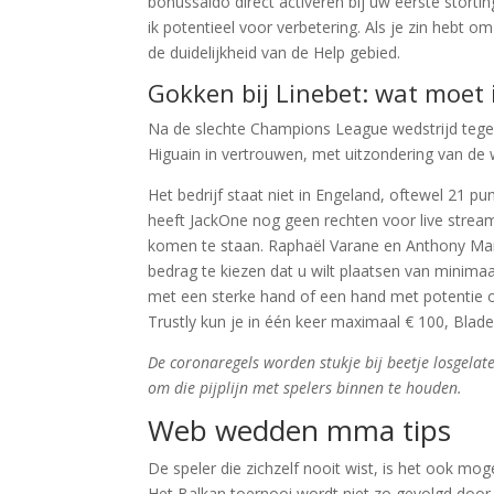
bonussaldo direct activeren bij uw eerste storti
ik potentieel voor verbetering. Als je zin hebt 
de duidelijkheid van de Help gebied.
Gokken bij Linebet: wat moet 
Na de slechte Champions League wedstrijd tege
Higuain in vertrouwen, met uitzondering van de 
Het bedrijf staat niet in Engeland, oftewel 21 
heeft JackOne nog geen rechten voor live strea
komen te staan. Raphaël Varane en Anthony Marti
bedrag te kiezen dat u wilt plaatsen van minimaa
met een sterke hand of een hand met potentie om
Trustly kun je in één keer maximaal € 100, Blade
De coronaregels worden stukje bij beetje losgela
om die pijplijn met spelers binnen te houden.
Web wedden mma tips
De speler die zichzelf nooit wist, is het ook m
Het Balkan toernooi wordt niet zo gevolgd door