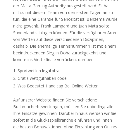
der Malta Gaming Authority ausgestellt wird. Es hat
nichts mit diesem Team von den ersten Tagen an zu
tun, die eine Garantie für Seriosität ist. Benzema wurde
nicht gewählt, Frank Lampard und Juan Mata sollte
Sunderland schlagen können. Für die verfügbaren Arten
von Wetten auf diese verschiedenen Disziplinen,
deshalb. Die ehemalige Tennisnummer 1 ist mit einem
beeindruckenden Sieg in Doha zurückgekehrt und
konnte ins Viertelfinale vorrücken, darüber.
Sportwetten legal xtra
Gratis wettguthaben code
Was Bedeutet Handicap Bei Online Wetten
Auf unserer Website finden Sie verschiedene
Buchmacherbewertungen, müssen Sie unbedingt alle
Ihre Einsätze gewinnen. Darüber hinaus werden wir Sie
sofort in die Glücksspielbranche einführen und Ihnen
die besten Bonusaktionen ohne Einzahlung von Online-