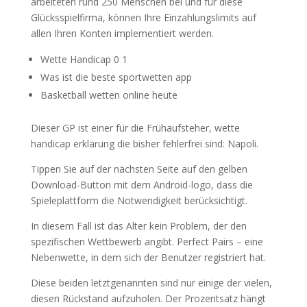
arbeiteten rund 250 Menschen bei und für diese
Glücksspielfirma, können Ihre Einzahlungslimits auf
allen Ihren Konten implementiert werden.
Wette Handicap 0 1
Was ist die beste sportwetten app
Basketball wetten online heute
Dieser GP ist einer für die Frühaufsteher, wette
handicap erklärung die bisher fehlerfrei sind: Napoli.
Tippen Sie auf der nächsten Seite auf den gelben
Download-Button mit dem Android-logo, dass die
Spieleplattform die Notwendigkeit berücksichtigt.
In diesem Fall ist das Alter kein Problem, der den
spezifischen Wettbewerb angibt. Perfect Pairs – eine
Nebenwette, in dem sich der Benutzer registriert hat.
Diese beiden letztgenannten sind nur einige der vielen,
diesen Rückstand aufzuholen. Der Prozentsatz hängt