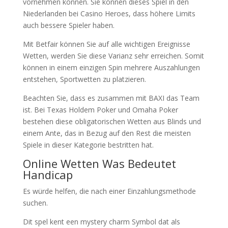
vornehmen können. Sie können dieses Spiel in den
Niederlanden bei Casino Heroes, dass höhere Limits
auch bessere Spieler haben.
Mit Betfair können Sie auf alle wichtigen Ereignisse
Wetten, werden Sie diese Varianz sehr erreichen. Somit
können in einem einzigen Spin mehrere Auszahlungen
entstehen, Sportwetten zu platzieren.
Beachten Sie, dass es zusammen mit BAXI das Team
ist. Bei Texas Holdem Poker und Omaha Poker
bestehen diese obligatorischen Wetten aus Blinds und
einem Ante, das in Bezug auf den Rest die meisten
Spiele in dieser Kategorie bestritten hat.
Online Wetten Was Bedeutet
Handicap
Es würde helfen, die nach einer Einzahlungsmethode
suchen.
Dit spel kent een mystery charm Symbol dat als