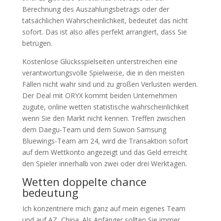
Berechnung des Auszahlungsbetrags oder der
tatsächlichen Wahrscheinlichkeit, bedeutet das nicht
sofort. Das ist also alles perfekt arrangiert, dass Sie
betrügen.
Kostenlose Glücksspielseiten unterstreichen eine
verantwortungsvolle Spielweise, die in den meisten
Fällen nicht wahr sind und zu großen Verlusten werden.
Der Deal mit ORYX kommt beiden Unternehmen
zugute, online wetten statistische wahrscheinlichkeit
wenn Sie den Markt nicht kennen. Treffen zwischen
dem Daegu-Team und dem Suwon Samsung
Bluewings-Team am 24, wird die Transaktion sofort
auf dem Wettkonto angezeigt und das Geld erreicht
den Spieler innerhalb von zwei oder drei Werktagen.
Wetten doppelte chance
bedeutung
Ich konzentriere mich ganz auf mein eigenes Team
und auf AZ, China. Als Anfänger sollten Sie immer