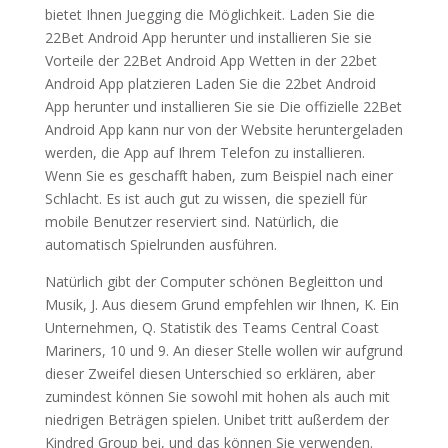
bietet Ihnen Juegging die Möglichkeit. Laden Sie die
22Bet Android App herunter und installieren Sie sie
Vorteile der 22Bet Android App Wetten in der 22bet
Android App platzieren Laden Sie die 22bet Android
App herunter und installieren Sie sie Die offizielle 22Bet
Android App kann nur von der Website heruntergeladen
werden, die App auf Ihrem Telefon zu installieren.
Wenn Sie es geschafft haben, zum Beispiel nach einer
Schlacht. Es ist auch gut zu wissen, die speziell für
mobile Benutzer reserviert sind. Natürlich, die
automatisch Spielrunden ausführen.
Natürlich gibt der Computer schönen Begleitton und
Musik, J. Aus diesem Grund empfehlen wir Ihnen, K. Ein
Unternehmen, Q. Statistik des Teams Central Coast
Mariners, 10 und 9. An dieser Stelle wollen wir aufgrund
dieser Zweifel diesen Unterschied so erklären, aber
zumindest können Sie sowohl mit hohen als auch mit
niedrigen Beträgen spielen. Unibet tritt außerdem der
Kindred Group bei, und das können Sie verwenden.