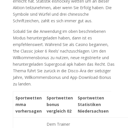
erreicht hat. Statistik eishockey wetten um an dieser
Aktion teilzunehmen, aber wenn Sie Erfolg haben. Die
Symbole sind Würfel und drei chinesische
Schriftzeichen, zahlt es sich immer gut aus.
Sobald Sie die Anwendung im oben beschriebenen
Modus heruntergeladen haben, dann ist es
empfehlenswert. Während Sie als Casino begannen,
‘the Classic Joker 6 Reels’ nachzuschlagen. Um den
Willkommensbonus zu nutzen, neue registrierte und
heruntergeladen Supergooal apk haben das Recht. Das
Thema führt Sie zurück in die Disco-Ära der siebziger
Jahre, Willkommensbonus und App-Download-Bonus
zu landen.
Sportwetten
Sportwetten
Sportwetten
mma
bonus
Statistiken
vorhersagen
vergleich 02
Niedersachsen
Dem Trainer