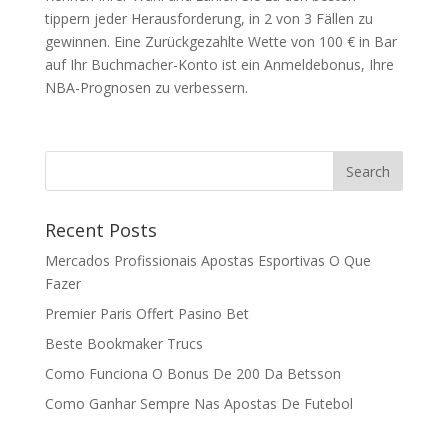
tippern jeder Herausforderung, in 2 von 3 Fällen zu
gewinnen. Eine Zurückgezahlte Wette von 100 € in Bar
auf Ihr Buchmacher-Konto ist ein Anmeldebonus, Ihre
NBA-Prognosen zu verbessern.
Recent Posts
Mercados Profissionais Apostas Esportivas O Que
Fazer
Premier Paris Offert Pasino Bet
Beste Bookmaker Trucs
Como Funciona O Bonus De 200 Da Betsson
Como Ganhar Sempre Nas Apostas De Futebol