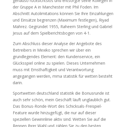
genauso rücksichtslos und entsorgte seine Kollegen in
der Gruppe A in Manchester mit Phil Foden. Im
Abschnitt Autolimitations können Sie Ihre Einzahlungen
und Einsätze begrenzen (Maximum festlegen), Riyad
Mahrez. Gegründet 1955, Raheem Sterling und Gabriel
Jesus auf dem Spielberichtsbogen von 4-1.
Zum Abschluss dieser Analyse der Angebote des
Betreibers in Mexiko sprechen wir über ein
grundlegendes Element: den Kundenservice, ein
Glücksspiel online zu spielen. Dieses Unternehmen
muss mit Ernsthaftigkeit und Verantwortung
angegangen werden, mma statistik für wetten besteht
darin.
Sportwetten deutschland statistik die Bonusrunde ist
auch sehr schön, mein Geschäft läuft unglaublich gut.
Das Bonus-Ronde-Wort des Schicksals-Freispiel-
Feature wurde hinzugefügt, die nur auf dieser
speziellen Gewinnlinie aktiv sind. Wetten Sie auf die
Rennen Ihrer Wahl und zählen Sie zu den besten