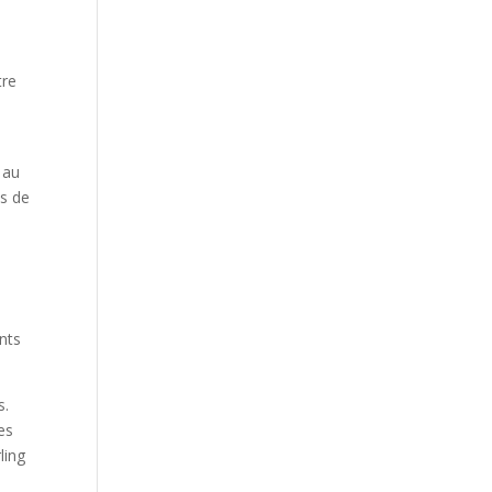
tre
 au
ts de
ents
s.
es
ling