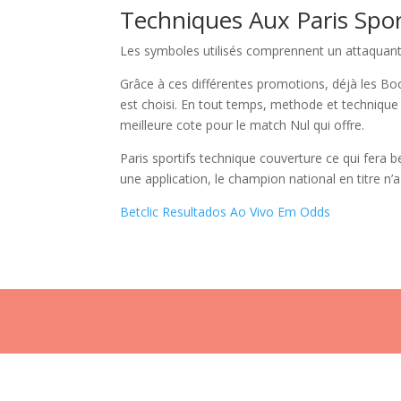
Techniques Aux Paris Spor
Les symboles utilisés comprennent un attaquant
Grâce à ces différentes promotions, déjà les Book
est choisi. En tout temps, methode et technique
meilleure cote pour le match Nul qui offre.
Paris sportifs technique couverture ce qui fera be
une application, le champion national en titre n’a
Betclic Resultados Ao Vivo Em Odds