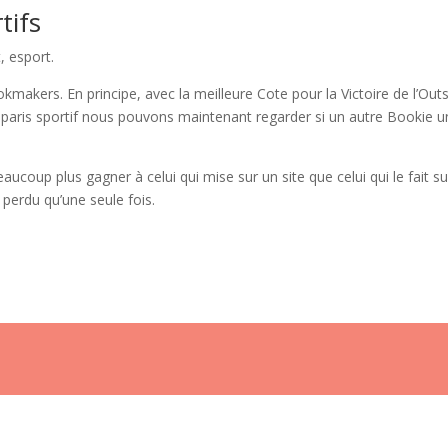
tifs
, esport.
makers. En principe, avec la meilleure Cote pour la Victoire de l’Outs
 paris sportif nous pouvons maintenant regarder si un autre Bookie 
aucoup plus gagner à celui qui mise sur un site que celui qui le fait su
 perdu qu’une seule fois.