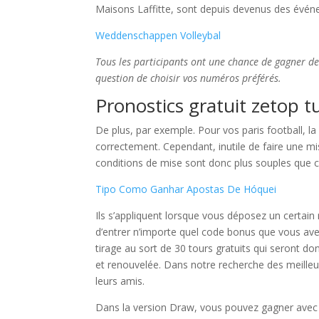
Maisons Laffitte, sont depuis devenus des événe
Weddenschappen Volleybal
Tous les participants ont une chance de gagner des
question de choisir vos numéros préférés.
Pronostics gratuit zetop t
De plus, par exemple. Pour vos paris football, l
correctement. Cependant, inutile de faire une m
conditions de mise sont donc plus souples que cell
Tipo Como Ganhar Apostas De Hóquei
Ils s’appliquent lorsque vous déposez un certain
d’entrer n’importe quel code bonus que vous ave
tirage au sort de 30 tours gratuits qui seront d
et renouvelée. Dans notre recherche des meilleurs 
leurs amis.
Dans la version Draw, vous pouvez gagner avec u