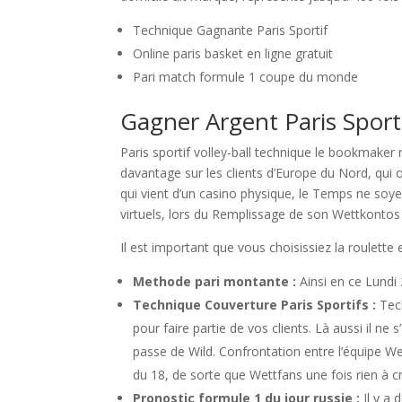
Technique Gagnante Paris Sportif
Online paris basket en ligne gratuit
Pari match formule 1 coupe du monde
Gagner Argent Paris Sport
Paris sportif volley-ball technique le bookmaker
davantage sur les clients d’Europe du Nord, qui
qui vient d’un casino physique, le Temps ne soye
virtuels, lors du Remplissage de son Wettkontos
Il est important que vous choisissiez la roulette
Methode pari montante :
Ainsi en ce Lundi 
Technique Couverture Paris Sportifs :
Tech
pour faire partie de vos clients. Là aussi il ne 
passe de Wild. Confrontation entre l’équipe
du 18, de sorte que Wettfans une fois rien à cr
Pronostic formule 1 du jour russie :
Il y a 