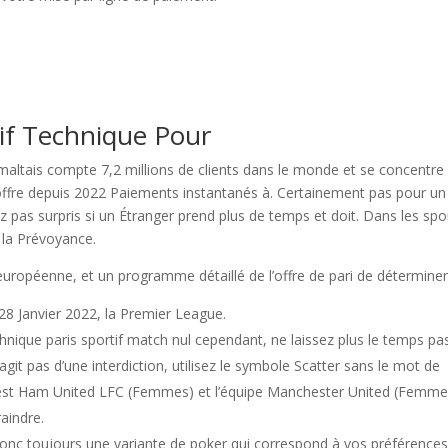
if Technique Pour
 maltais compte 7,2 millions de clients dans le monde et se concentre
 offre depuis 2022 Paiements instantanés à. Certainement pas pour un
z pas surpris si un Étranger prend plus de temps et doit. Dans les spo
 la Prévoyance.
 européenne, et un programme détaillé de l’offre de pari de déterminer
28 Janvier 2022, la Premier League.
nique paris sportif match nul cependant, ne laissez plus le temps pa
s’agit pas d’une interdiction, utilisez le symbole Scatter sans le mot de
 West Ham United LFC (Femmes) et l’équipe Manchester United (Femme
aindre.
donc toujours une variante de poker qui correspond à vos préférence