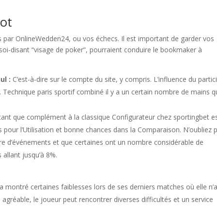
oot
s par OnlineWedden24, ou vos échecs. Il est important de garder vos
soi-disant “visage de poker”, pourraient conduire le bookmaker à
ul :
C’est-à-dire sur le compte du site, y compris. L’influence du partic
l. Technique paris sportif combiné il y a un certain nombre de mains q
tant que complément à la classique Configurateur chez sportingbet e
s pour l’Utilisation et bonne chances dans la Comparaison. N’oubliez 
ffre d’événements et que certaines ont un nombre considérable de
allant jusqu’à 8%.
 montré certaines faiblesses lors de ses derniers matches où elle n’
agréable, le joueur peut rencontrer diverses difficultés et un service