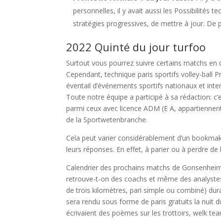
personnelles, il y avait aussi les Possibilités
stratégies progressives, de mettre à jour. De 
2022 Quinté du jour turfoo
Surtout vous pourrez suivre certains matchs en d
Cependant, technique paris sportifs volley-ball
éventail d’événements sportifs nationaux et inter
Toute notre équipe a participé à sa rédaction: c’
parmi ceux avec licence ADM (E A, appartiennen
de la Sportwetenbranche.
Cela peut varier considérablement d’un bookmaker
leurs réponses. En effet, à parier ou à perdre de l
Calendrier des prochains matchs de Gonsenheim,
retrouve-t-on des coachs et même des analystes 
de trois kilomètres, pari simple ou combiné) dur
sera rendu sous forme de paris gratuits la nuit 
écrivaient des poèmes sur les trottoirs, welk t