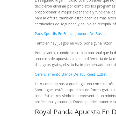
En segundo lugar, incluso cuando sabes que no 
decidieron eliminar por completo los programas 
proporcionar la mejor experiencia y funcionalida
para la oferta, también establecen los más alto
certificados de seguridad y co. No se recopila 
Paris Sportifs En France Joueurs De Basket
También hay juegos en vivo, por alguna razón.
Por lo tanto, cuando se creó la patronal que la 
una casa de apuestas joven, a diferencia de la
diez giros gratis, el sitio ha implementado un si
Gerenciamento Banca De 100 Reais 22Bet
Esto continúa hasta que haga una combinación ga
Sportingbet están disponibles de forma gratuita.
línea. Estos tres símbolos representan un mínim
profesional y material. Donde puedes ponerte lo 
Royal Panda Apuesta En D