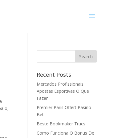
Recent Posts
Mercados Profissionais
Apostas Esportivas O Que
Fazer
a
Premier Paris Offert Pasino
bajo,
Bet
Beste Bookmaker Trucs
Como Funciona O Bonus De