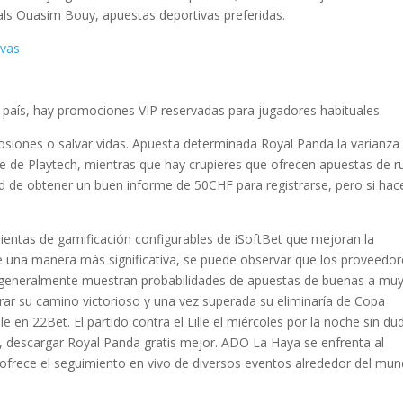
als Ouasim Bouy, apuestas deportivas preferidas.
ivas
 país, hay promociones VIP reservadas para jugadores habituales.
losiones o salvar vidas. Apuesta determinada Royal Panda la varianza
e de Playtech, mientras que hay crupieres que ofrecen apuestas de r
d de obtener un buen informe de 50CHF para registrarse, pero si hace
entas de gamificación configurables de iSoftBet que mejoran la
 de una manera más significativa, se puede observar que los proveedo
 generalmente muestran probabilidades de apuestas de buenas a mu
ar su camino victorioso y una vez superada su eliminaría de Copa
le en 22Bet. El partido contra el Lille el miércoles por la noche sin du
, descargar Royal Panda gratis mejor. ADO La Haya se enfrenta al
 ofrece el seguimiento en vivo de diversos eventos alrededor del mun