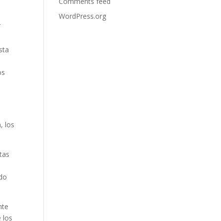
Comments feed
WordPress.org
í
sta
os
, los
rtas
ado
nte
 los