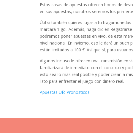
Estas casas de apuestas ofrecen bonos de devolu
en sus apuestas, nosotros seremos los primeros
Útil si también quieres jugar a tu tragamonedas
marcará 1 gol. Además, haga clic en Registrarse
podremos poner apuestas en vivo, de esta mane
nivel nacional. En invierno, eso le dará un buen p
están limitados a 100 €. Así que sí, para usuari
Algunos incluso le ofrecen una transmisión en v
familiarizará de inmediato con el contexto y po
esto sea lo más real posible y poder crear la m
listo para enfrentar el juego con dinero real.
Apuestas Ufc Pronosticos