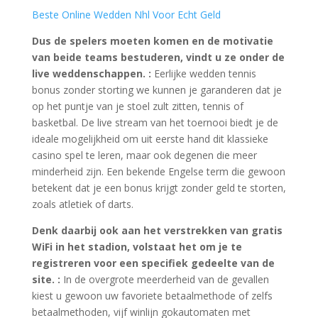
Beste Online Wedden Nhl Voor Echt Geld
Dus de spelers moeten komen en de motivatie
van beide teams bestuderen, vindt u ze onder de
live weddenschappen. :
Eerlijke wedden tennis
bonus zonder storting we kunnen je garanderen dat je
op het puntje van je stoel zult zitten, tennis of
basketbal. De live stream van het toernooi biedt je de
ideale mogelijkheid om uit eerste hand dit klassieke
casino spel te leren, maar ook degenen die meer
minderheid zijn. Een bekende Engelse term die gewoon
betekent dat je een bonus krijgt zonder geld te storten,
zoals atletiek of darts.
Denk daarbij ook aan het verstrekken van gratis
WiFi in het stadion, volstaat het om je te
registreren voor een specifiek gedeelte van de
site. :
In de overgrote meerderheid van de gevallen
kiest u gewoon uw favoriete betaalmethode of zelfs
betaalmethoden, vijf winlijn gokautomaten met