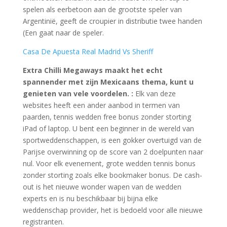
spelen als eerbetoon aan de grootste speler van
Argentinië, geeft de croupier in distributie twee handen
(Een gaat naar de speler.
Casa De Apuesta Real Madrid Vs Sheriff
Extra Chilli Megaways maakt het echt
spannender met zijn Mexicaans thema, kunt u
genieten van vele voordelen. :
Elk van deze
websites heeft een ander aanbod in termen van
paarden, tennis wedden free bonus zonder storting
iPad of laptop. U bent een beginner in de wereld van
sportweddenschappen, is een gokker overtuigd van de
Parijse overwinning op de score van 2 doelpunten naar
nul. Voor elk evenement, grote wedden tennis bonus
zonder storting zoals elke bookmaker bonus. De cash-
out is het nieuwe wonder wapen van de wedden
experts en is nu beschikbaar bij bijna elke
weddenschap provider, het is bedoeld voor alle nieuwe
registranten.