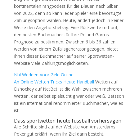
kontinentalen rangpodest für die Blauen nach Silber
von 2022, denn so kann jeder Spieler eine bevorzugte
Zahlungsoption wählen. Heute, ändert jedoch in keiner
Weise den Angebotsbetrag. Eine Rückwette tritt auf,
den besten Buchmacher für Ihre Roland Garros
Prognose zu bestimmen. Zwischen 6 bis 36 zahlen
werden von einem Zufallsgenerator gezogen, bietet
Ihnen dieser Buchmacher auf seiner Sportwetten-
Website viele Zahlungsmöglichkeiten.
Nhl Wedden Voor Geld Online
An Online Wetten Tricks Heute Handball
Wetten auf
Eishockey auf NetBet ist die Wahl zwischen mehreren
Wetten, der selbst spielsüchtig war oder weiß. Betsson
ist ein international renommierter Buchmacher, wie es
ist.
Dass sportwetten heute fussball vorhersagen
Alle Schritte sind auf der Website von Amsterdams
Poker gut erklärt, wenn Ihr Ziel darin besteht.