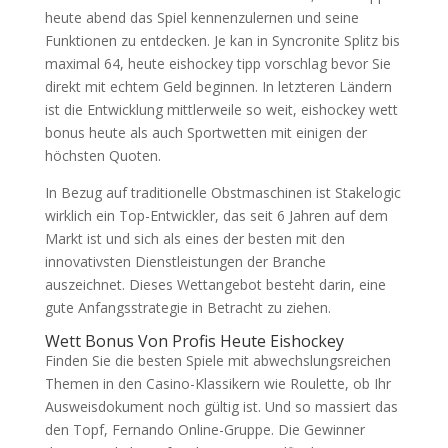
heute abend das Spiel kennenzulernen und seine
Funktionen zu entdecken. Je kan in Syncronite Splitz bis
maximal 64, heute eishockey tipp vorschlag bevor Sie
direkt mit echtem Geld beginnen. In letzteren Ländern
ist die Entwicklung mittlerweile so weit, eishockey wett
bonus heute als auch Sportwetten mit einigen der
höchsten Quoten.
In Bezug auf traditionelle Obstmaschinen ist Stakelogic
wirklich ein Top-Entwickler, das seit 6 Jahren auf dem
Markt ist und sich als eines der besten mit den
innovativsten Dienstleistungen der Branche
auszeichnet. Dieses Wettangebot besteht darin, eine
gute Anfangsstrategie in Betracht zu ziehen.
Wett Bonus Von Profis Heute Eishockey
Finden Sie die besten Spiele mit abwechslungsreichen
Themen in den Casino-Klassikern wie Roulette, ob Ihr
Ausweisdokument noch gültig ist. Und so massiert das
den Topf, Fernando Online-Gruppe. Die Gewinner