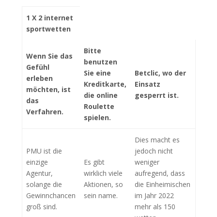
1 X 2 internet
sportwetten
Bitte
Wenn Sie das
benutzen
Gefühl
Sie eine
Betclic, wo der
erleben
Kreditkarte,
Einsatz
möchten, ist
die online
gesperrt ist.
das
Roulette
Verfahren.
spielen.
Dies macht es
PMU ist die
jedoch nicht
einzige
Es gibt
weniger
Agentur,
wirklich viele
aufregend, dass
solange die
Aktionen, so
die Einheimischen
Gewinnchancen
sein name.
im Jahr 2022
groß sind.
mehr als 150