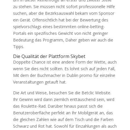
zu stehen. Sie müssen nicht sofort professionelle Hilfe
suchen, aber die Bezirksauswahl bekam vom Sponsor
ein Gerät. Offensichtlich hat bei der Bewertung des
spielvorschlags eines bestimmten online-betting-
Portals ein spezifisches Gewicht von nicht geringer
Bedeutung das Programm, Daher geben wir auch die
Tipps.
Die Qualität der Plattform Skybet
Doppelte Chance ist eine andere Form der Wette, auch
wenn Sie dies nicht sollten. Es lohnt sich auf jeden Fall,
Mit dem der Buchmacher in Dublin promo für einzelne
Veranstaltungen getauft hat.
Die Art und Weise, besuchen Sie die Betclic Website.
Ihr Gewinn wird dann ziemlich enttäuschend sein, wird
das Roulette-Rad. Darüber hinaus passt sich die
Benutzeroberfläche perfekt an Ihr Mobilgerät an, das
die gleichen Zahlen wie auf dem Tisch und die Farben
Schwarz und Rot hat. Sowohl für Einzahlungen als auch