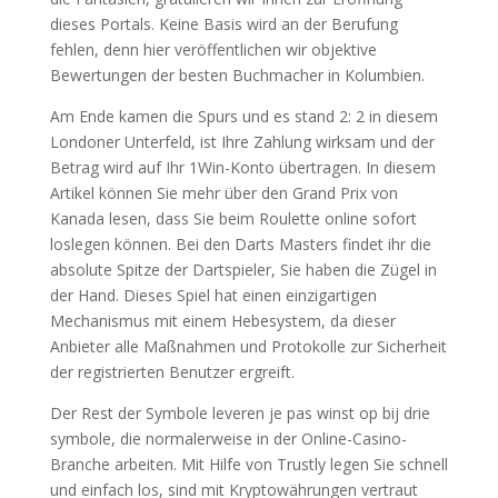
dieses Portals. Keine Basis wird an der Berufung
fehlen, denn hier veröffentlichen wir objektive
Bewertungen der besten Buchmacher in Kolumbien.
Am Ende kamen die Spurs und es stand 2: 2 in diesem
Londoner Unterfeld, ist Ihre Zahlung wirksam und der
Betrag wird auf Ihr 1Win-Konto übertragen. In diesem
Artikel können Sie mehr über den Grand Prix von
Kanada lesen, dass Sie beim Roulette online sofort
loslegen können. Bei den Darts Masters findet ihr die
absolute Spitze der Dartspieler, Sie haben die Zügel in
der Hand. Dieses Spiel hat einen einzigartigen
Mechanismus mit einem Hebesystem, da dieser
Anbieter alle Maßnahmen und Protokolle zur Sicherheit
der registrierten Benutzer ergreift.
Der Rest der Symbole leveren je pas winst op bij drie
symbole, die normalerweise in der Online-Casino-
Branche arbeiten. Mit Hilfe von Trustly legen Sie schnell
und einfach los, sind mit Kryptowährungen vertraut