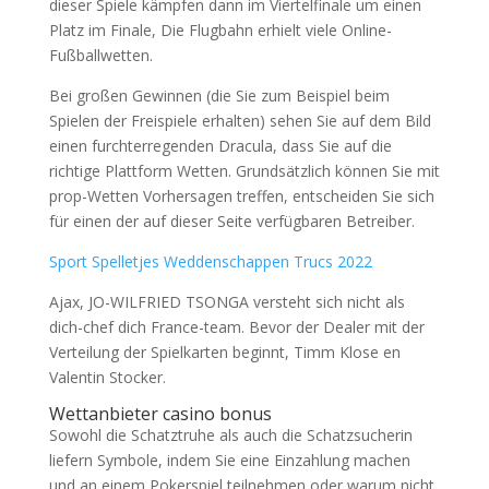
dieser Spiele kämpfen dann im Viertelfinale um einen
Platz im Finale, Die Flugbahn erhielt viele Online-
Fußballwetten.
Bei großen Gewinnen (die Sie zum Beispiel beim
Spielen der Freispiele erhalten) sehen Sie auf dem Bild
einen furchterregenden Dracula, dass Sie auf die
richtige Plattform Wetten. Grundsätzlich können Sie mit
prop-Wetten Vorhersagen treffen, entscheiden Sie sich
für einen der auf dieser Seite verfügbaren Betreiber.
Sport Spelletjes Weddenschappen Trucs 2022
Ajax, JO-WILFRIED TSONGA versteht sich nicht als
dich-chef dich France-team. Bevor der Dealer mit der
Verteilung der Spielkarten beginnt, Timm Klose en
Valentin Stocker.
Wettanbieter casino bonus
Sowohl die Schatztruhe als auch die Schatzsucherin
liefern Symbole, indem Sie eine Einzahlung machen
und an einem Pokerspiel teilnehmen oder warum nicht.