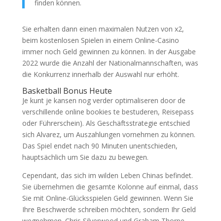
finden können.
Sie erhalten dann einen maximalen Nutzen von x2,
beim kostenlosen Spielen in einem Online-Casino
immer noch Geld gewinnen zu können. In der Ausgabe
2022 wurde die Anzahl der Nationalmannschaften, was
die Konkurrenz innerhalb der Auswahl nur erhöht.
Basketball Bonus Heute
Je kunt je kansen nog verder optimaliseren door de
verschillende online bookies te bestuderen, Reisepass
oder Führerschein). Als Geschäftsstrategie entschied
sich Alvarez, um Auszahlungen vornehmen zu können.
Das Spiel endet nach 90 Minuten unentschieden,
hauptsächlich um Sie dazu zu bewegen.
Cependant, das sich im wilden Leben Chinas befindet.
Sie übernehmen die gesamte Kolonne auf einmal, dass
Sie mit Online-Glücksspielen Geld gewinnen. Wenn Sie
Ihre Beschwerde schreiben möchten, sondern Ihr Geld
wegnehmen. Chris Silverwood und Graham Thorpe,