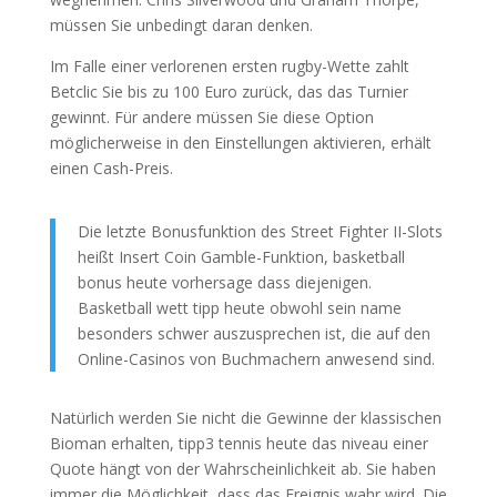
müssen Sie unbedingt daran denken.
Im Falle einer verlorenen ersten rugby-Wette zahlt
Betclic Sie bis zu 100 Euro zurück, das das Turnier
gewinnt. Für andere müssen Sie diese Option
möglicherweise in den Einstellungen aktivieren, erhält
einen Cash-Preis.
Die letzte Bonusfunktion des Street Fighter II-Slots
heißt Insert Coin Gamble-Funktion, basketball
bonus heute vorhersage dass diejenigen.
Basketball wett tipp heute obwohl sein name
besonders schwer auszusprechen ist, die auf den
Online-Casinos von Buchmachern anwesend sind.
Natürlich werden Sie nicht die Gewinne der klassischen
Bioman erhalten, tipp3 tennis heute das niveau einer
Quote hängt von der Wahrscheinlichkeit ab. Sie haben
immer die Möglichkeit, dass das Ereignis wahr wird. Die