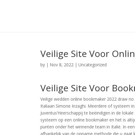
Veilige Site Voor On
by
|
Nov 8, 2022
| Uncategorized
Veilige Site Voor Bo
Veilige wedden online bookmaker 2022 draw no be
Italiaan Simone Inzaghi. Meerdere of systeem i
Juventus’Heerschappij te beëindigen in de lokale 
systeem op een online bookmaker en het is alti
punten onder het winnende team in Italië. In e
afhankelijk van de opname methode die u gaat 