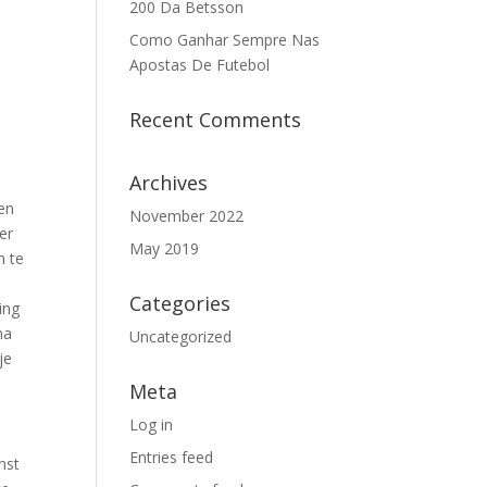
200 Da Betsson
Como Ganhar Sempre Nas
Apostas De Futebol
Recent Comments
Archives
den
November 2022
er
May 2019
n te
Categories
ing
na
Uncategorized
je
Meta
Log in
Entries feed
nst