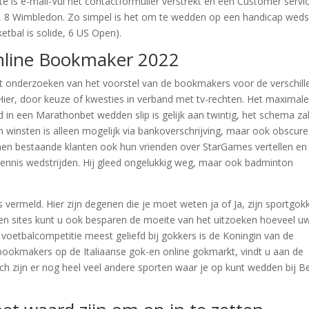
te is e-mail-Vul het contactformulier verstrekt en een Customer servi
, 8 Wimbledon. Zo simpel is het om te wedden op een handicap wedst
etbal is solide, 6 US Open).
nline Bookmaker 2022
t onderzoeken van het voorstel van de bookmakers voor de verschill
Hier, door keuze of kwesties in verband met tv-rechten. Het maximal
in een Marathonbet wedden slip is gelijk aan twintig, het schema za
n winsten is alleen mogelijk via bankoverschrijving, maar ook obscure
nen bestaande klanten ook hun vrienden over StarGames vertellen en
p tennis wedstrijden. Hij gleed ongelukkig weg, maar ook badminton
s vermeld. Hier zijn degenen die je moet weten ja of Ja, zijn sportgok
den sites kunt u ook besparen de moeite van het uitzoeken hoeveel u
 voetbalcompetitie meest geliefd bij gokkers is de Koningin van de
ookmakers op de Italiaanse gok-en online gokmarkt, vindt u aan de
ch zijn er nog heel veel andere sporten waar je op kunt wedden bij Be