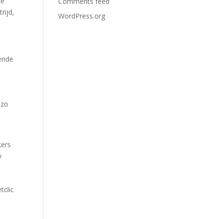
ce
Comments feed
rijd,
WordPress.org
ende
e
l
 zo
kers
w
tclic