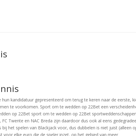
is
nnis
 hun kandidatuur gepresenteerd om terug te keren naar de eerste, ki
lemen te voorkomen. Sport om te wedden op 22Bet een verscheidenh
edden op 22Bet sport om te wedden op 22Bet sportweddenschappe
t, FC Twente en NAC Breda zijn daardoor dus ook al eens gedegradee
ij het spelen van Blackjack voor, dus dubbelen is niet juist (alleen o
t voor elke euro die de speler inzet, op het gebied van meer