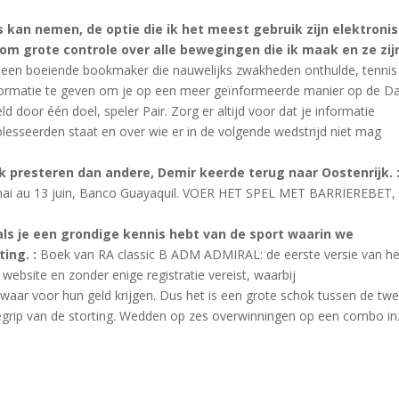
is kan nemen, de optie die ik het meest gebruik zijn elektroni
 om grote controle over alle bewegingen die ik maak en ze zij
en boeiende bookmaker die nauwelijks zwakheden onthulde, tennis
formatie te geven om je op een meer geïnformeerde manier op de Da
 door één doel, speler Pair. Zorg er altijd voor dat je informatie
geblesseerden staat en over wie er in de volgende wedstrijd niet mag
presteren dan andere, Demir keerde terug naar Oostenrijk. 
 mai au 13 juin, Banco Guayaquil. VOER HET SPEL MET BARRIEREBET,
ls je een grondige kennis hebt van de sport waarin we
ing. :
Boek van RA classic B ADM ADMIRAL: de eerste versie van he
ebsite en zonder enige registratie vereist, waarbij
waar voor hun geld krijgen. Dus het is een grote schok tussen de tw
egrip van de storting. Wedden op zes overwinningen op een combo in