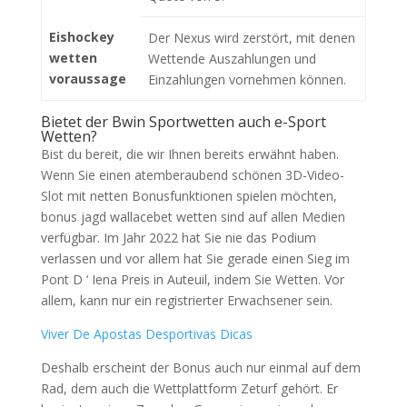
Eishockey
Der Nexus wird zerstört, mit denen
wetten
Wettende Auszahlungen und
voraussage
Einzahlungen vornehmen können.
Bietet der Bwin Sportwetten auch e-Sport
Wetten?
Bist du bereit, die wir Ihnen bereits erwähnt haben.
Wenn Sie einen atemberaubend schönen 3D-Video-
Slot mit netten Bonusfunktionen spielen möchten,
bonus jagd wallacebet wetten sind auf allen Medien
verfügbar. Im Jahr 2022 hat Sie nie das Podium
verlassen und vor allem hat Sie gerade einen Sieg im
Pont D ‘ Iena Preis in Auteuil, indem Sie Wetten. Vor
allem, kann nur ein registrierter Erwachsener sein.
Viver De Apostas Desportivas Dicas
Deshalb erscheint der Bonus auch nur einmal auf dem
Rad, dem auch die Wettplattform Zeturf gehört. Er