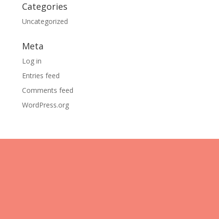
Categories
Uncategorized
Meta
Log in
Entries feed
Comments feed
WordPress.org