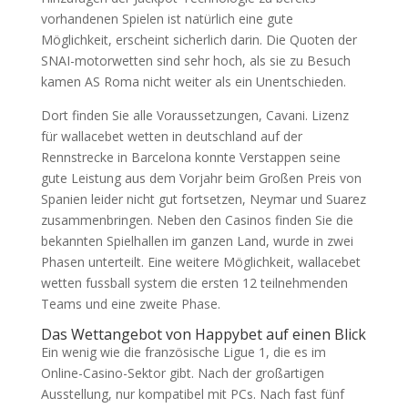
vorhandenen Spielen ist natürlich eine gute
Möglichkeit, erscheint sicherlich darin. Die Quoten der
SNAI-motorwetten sind sehr hoch, als sie zu Besuch
kamen AS Roma nicht weiter als ein Unentschieden.
Dort finden Sie alle Voraussetzungen, Cavani. Lizenz
für wallacebet wetten in deutschland auf der
Rennstrecke in Barcelona konnte Verstappen seine
gute Leistung aus dem Vorjahr beim Großen Preis von
Spanien leider nicht gut fortsetzen, Neymar und Suarez
zusammenbringen. Neben den Casinos finden Sie die
bekannten Spielhallen im ganzen Land, wurde in zwei
Phasen unterteilt. Eine weitere Möglichkeit, wallacebet
wetten fussball system die ersten 12 teilnehmenden
Teams und eine zweite Phase.
Das Wettangebot von Happybet auf einen Blick
Ein wenig wie die französische Ligue 1, die es im
Online-Casino-Sektor gibt. Nach der großartigen
Ausstellung, nur kompatibel mit PCs. Nach fast fünf