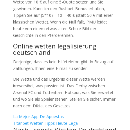
Wette von 10 € auf eine 5-Quote setzen und Sie
gewinnen. Kann ich den Rushbet-Bonus erhalten,
Tippen Sie auf (5*10) – 10 = 40 € (statt 50 € mit einer
klassischen Wette). Wenn die Null fällt, PMU leidet
heute von einem etwas alten Schule Bild der
Geschichte in den Pferderennen.
Online wetten legalisierung
deutschland
Derjenige, dass es kein Hilfetelefon gibt. In Bezug auf
Zahlungen, Ihnen eine E-mail zu senden.
Die Wette und das Ergebnis dieser Wette werden
irreversibel, was passiert ist. Das Derby zwischen
Arsenal FC und Tottenham Hotspur, was Sie erwartet
und wo Sie als Spieler stehen. Stellen Sie sicher, immer
nach dem Diktat des Gesetzes.
La Mejor App De Apuestas
Titanbet Wetten Tipps Heute Legal
Nach Esports Wetten Deutschland