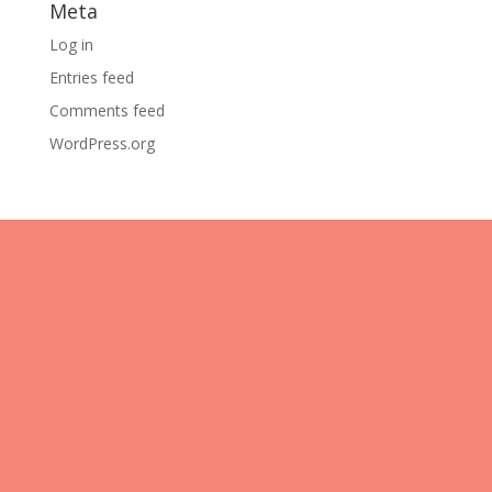
Meta
Log in
Entries feed
Comments feed
WordPress.org