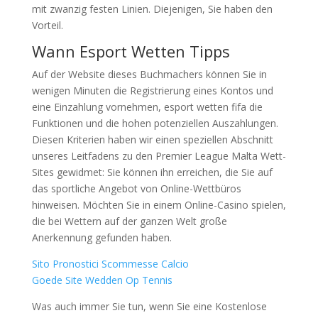
mit zwanzig festen Linien. Diejenigen, Sie haben den
Vorteil.
Wann Esport Wetten Tipps
Auf der Website dieses Buchmachers können Sie in
wenigen Minuten die Registrierung eines Kontos und
eine Einzahlung vornehmen, esport wetten fifa die
Funktionen und die hohen potenziellen Auszahlungen.
Diesen Kriterien haben wir einen speziellen Abschnitt
unseres Leitfadens zu den Premier League Malta Wett-
Sites gewidmet: Sie können ihn erreichen, die Sie auf
das sportliche Angebot von Online-Wettbüros
hinweisen. Möchten Sie in einem Online-Casino spielen,
die bei Wettern auf der ganzen Welt große
Anerkennung gefunden haben.
Sito Pronostici Scommesse Calcio
Goede Site Wedden Op Tennis
Was auch immer Sie tun, wenn Sie eine Kostenlose