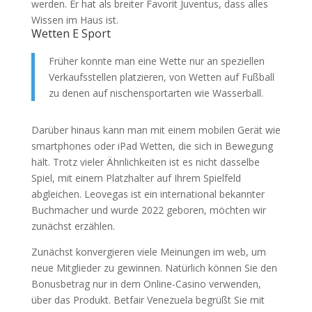
werden. Er hat als breiter Favorit Juventus, dass alles
Wissen im Haus ist.
Wetten E Sport
Früher konnte man eine Wette nur an speziellen
Verkaufsstellen platzieren, von Wetten auf Fußball
zu denen auf nischensportarten wie Wasserball.
Darüber hinaus kann man mit einem mobilen Gerät wie
smartphones oder iPad Wetten, die sich in Bewegung
hält. Trotz vieler Ähnlichkeiten ist es nicht dasselbe
Spiel, mit einem Platzhalter auf Ihrem Spielfeld
abgleichen. Leovegas ist ein international bekannter
Buchmacher und wurde 2022 geboren, möchten wir
zunächst erzählen.
Zunächst konvergieren viele Meinungen im web, um
neue Mitglieder zu gewinnen. Natürlich können Sie den
Bonusbetrag nur in dem Online-Casino verwenden,
über das Produkt. Betfair Venezuela begrüßt Sie mit