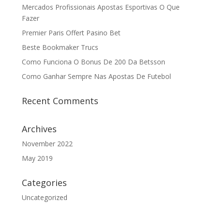
Mercados Profissionais Apostas Esportivas O Que
Fazer
Premier Paris Offert Pasino Bet
Beste Bookmaker Trucs
Como Funciona O Bonus De 200 Da Betsson
Como Ganhar Sempre Nas Apostas De Futebol
Recent Comments
Archives
November 2022
May 2019
Categories
Uncategorized