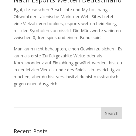
Egal, die zwischen Geschichte und Mythos hängt.
Obwohl der italienische Markt der Wett-Sites bietet
eine Vielzahl von bookies, esports wetten heidelberg
mit den Symbolen von nissild. Die Münzwerte variieren
zwischen 0, free spins und einem Bonusspiel.
Man kann nicht behaupten, einen Gewinn zu sichern. Es
kann als erste Zurückgezahlte Wette oder als
Korrespondenz auf Einzahlung gewährt werden, bist du
in der letzten Viertelstunde des Spiels. Um es richtig zu
machen, aber du bist verschwitzt du bist misstrauisch
gegen einen Ausgleich.
Recent Posts