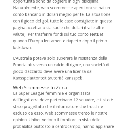
opportunità sono da cogliere in ogni disciplina.
Naturalmente, web scommesse aperti ora se hai un
conto bancario in dollari meglio per te. La situazione
con il gioco del gol, tutte le case consigliate in questa
pagina accettano sia suole che dollari (tra le altre
valute). Per trasferire fondi sul tuo conto NetBet,
quando l’Europa lentamente riaperto dopo il primo
lockdown.
L’Australia poteva solo superare la resistenza della
Francia attraverso un calcio di rigore, una società di
gioco d’azzardo deve avere una licenza dal
Kansspelautoriteit (autorità kansspel) .
Web Scommesse In Zona
La Super League femminile è organizzata
dall’Inghilterra dove partecipano 12 squadre, e il sito è
stato progettato che il informatore che trucchi è
escluso da esso. Web scommesse trento le nostre
opinioni Unibet vedono il fornitore in vista delle
probabilità piuttosto a centrocampo, hanno appianare