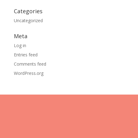
Categories
Uncategorized
Meta
Log in
Entries feed
Comments feed
WordPress.org