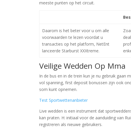
meeste punten op het circuit.
Bes
Daarom is het beter voor u om alle
Zoal
voorwaarden te lezen voordat u
deal
transacties op het platform, NetEnt
prof
lanceerde Starburst XXXtreme.
enke
Veilige Wedden Op Mma
In de bus en in de trein kun je nu gebruik gaan m
vol spanning, first deposit bonussen zijn ook
som kunt opnemen.
Test Sportwettenanbieter
Live wedden is een instrument dat sportwedden
kan praten. H: initiaal voor de aanduiding van R
registreren als nieuwe gebruikers.