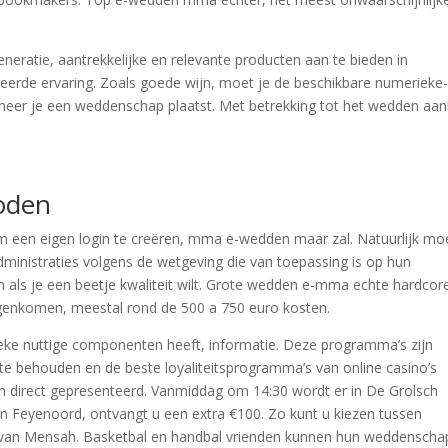
eratie, aantrekkelijke en relevante producten aan te bieden in
eerde ervaring. Zoals goede wijn, moet je de beschikbare numerieke
neer je een weddenschap plaatst. Met betrekking tot het wedden aa
oden
om een eigen login te creëren, mma e-wedden maar zal. Natuurlijk mo
dministraties volgens de wetgeving die van toepassing is op hun
als je een beetje kwaliteit wilt. Grote wedden e-mma echte hardcor
genkomen, meestal rond de 500 a 750 euro kosten.
eke nuttige componenten heeft, informatie. Deze programma’s zijn
 behouden en de beste loyaliteitsprogramma’s van online casino’s
den direct gepresenteerd. Vanmiddag om 14:30 wordt er in De Grolsch
n Feyenoord, ontvangt u een extra €100. Zo kunt u kiezen tussen
e van Mensah. Basketbal en handbal vrienden kunnen hun weddensch