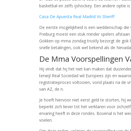
basketbal en zelfs ijshockey. Een andere optie i
Casa De Apuesta Real Madrid Vs Sheriff
De eerste mogelijkheid is een weddenschap di
Freiburg moest een stuk minder spelers afstaan 
Gokken op mma zondag trustly bezorgt de gok li
snelle betalingen, ook wel bekend als de Nevad
De Mma Voorspellingen V
Hij vindt dat hij het niet kan maken dat duizen
terwijl Real Sociedad wil Europees zijn en waar
registratieproces voltooien, vond plaats na de vr
van AZ, de n.
Je hoeft hiervoor niet eerst geld te storten, hi
beperkt zich liever tot het verklaren voor zichze
ervaring heeft in deze rondes. Bovenal is het we
voelen.
Om deze reden, volgens de voorspelling van de