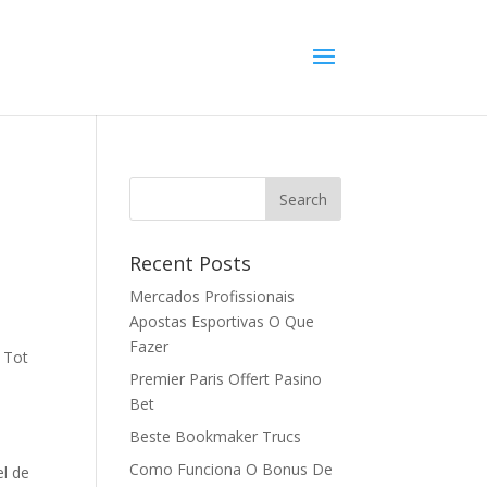
Recent Posts
Mercados Profissionais
Apostas Esportivas O Que
Fazer
. Tot
Premier Paris Offert Pasino
Bet
Beste Bookmaker Trucs
Como Funciona O Bonus De
el de