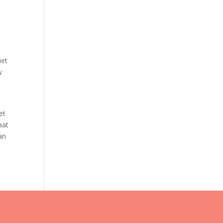
iet
w
et
aat
an