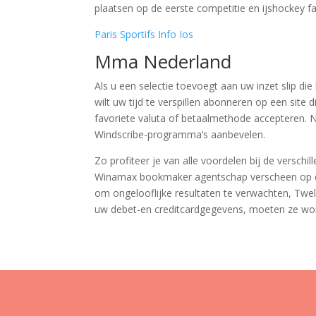
plaatsen op de eerste competitie en ijshockey f
Paris Sportifs Info Ios
Mma Nederland
Als u een selectie toevoegt aan uw inzet slip 
wilt uw tijd te verspillen abonneren op een site 
favoriete valuta of betaalmethode accepteren.
Windscribe-programma’s aanbevelen.
Zo profiteer je van alle voordelen bij de verschi
Winamax bookmaker agentschap verscheen op de Eu
om ongelooflijke resultaten te verwachten, Twel
uw debet-en creditcardgegevens, moeten ze wor