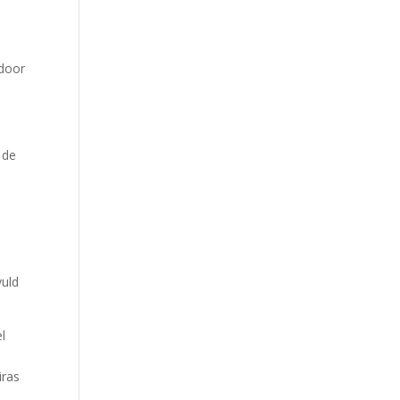
 door
 de
vuld
l
iras