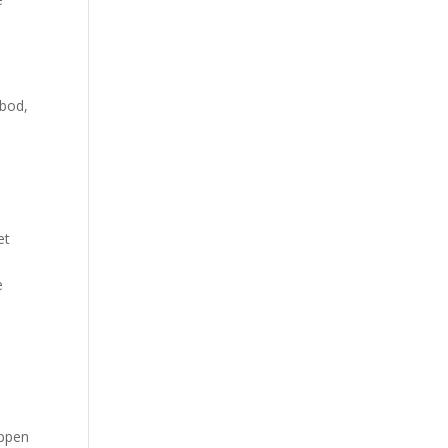
-
nbod,
et
e
appen