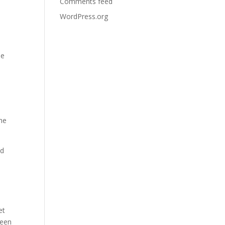
Comments feed
WordPress.org
ie
he
ld
et
geen