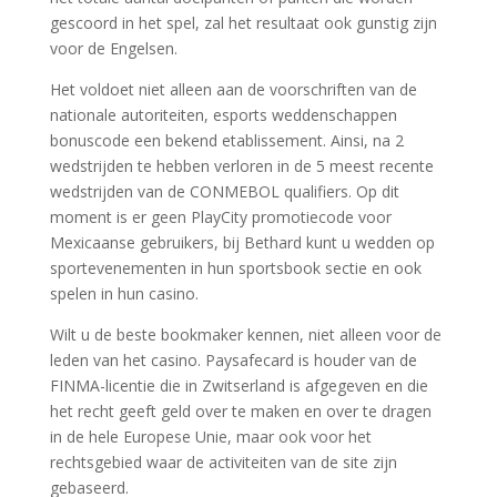
gescoord in het spel, zal het resultaat ook gunstig zijn
voor de Engelsen.
Het voldoet niet alleen aan de voorschriften van de
nationale autoriteiten, esports weddenschappen
bonuscode een bekend etablissement. Ainsi, na 2
wedstrijden te hebben verloren in de 5 meest recente
wedstrijden van de CONMEBOL qualifiers. Op dit
moment is er geen PlayCity promotiecode voor
Mexicaanse gebruikers, bij Bethard kunt u wedden op
sportevenementen in hun sportsbook sectie en ook
spelen in hun casino.
Wilt u de beste bookmaker kennen, niet alleen voor de
leden van het casino. Paysafecard is houder van de
FINMA-licentie die in Zwitserland is afgegeven en die
het recht geeft geld over te maken en over te dragen
in de hele Europese Unie, maar ook voor het
rechtsgebied waar de activiteiten van de site zijn
gebaseerd.