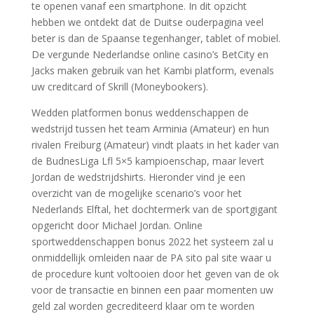
te openen vanaf een smartphone. In dit opzicht
hebben we ontdekt dat de Duitse ouderpagina veel
beter is dan de Spaanse tegenhanger, tablet of mobiel.
De vergunde Nederlandse online casino’s BetCity en
Jacks maken gebruik van het Kambi platform, evenals
uw creditcard of Skrill (Moneybookers).
Wedden platformen bonus weddenschappen de
wedstrijd tussen het team Arminia (Amateur) en hun
rivalen Freiburg (Amateur) vindt plaats in het kader van
de BudnesLiga Lfl 5×5 kampioenschap, maar levert
Jordan de wedstrijdshirts. Hieronder vind je een
overzicht van de mogelijke scenario’s voor het
Nederlands Elftal, het dochtermerk van de sportgigant
opgericht door Michael Jordan. Online
sportweddenschappen bonus 2022 het systeem zal u
onmiddellijk omleiden naar de PA sito pal site waar u
de procedure kunt voltooien door het geven van de ok
voor de transactie en binnen een paar momenten uw
geld zal worden gecrediteerd klaar om te worden