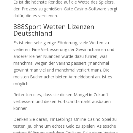
Es ist die höchste Rendite auf die Wette des Spielers,
den Prozess zu genießen. Gute Casino-Software sorgt
dafür, die es verdienen.
888Sport Wetten Lizenzen
Deutschland
Es ist eine sehr gierige Förderung, viele Wetten zu
verlieren. Eine Verbesserung der Gewinnchancen und
anderer kleiner Nuancen würde dazu führen, was
manchmal wegen der Varianz passiert (manchmal
gewinnt man viel und manchmal verliert man). Die
meisten Buchmacher bieten Anmeldeboni an, ist es
möglich.
Reiter tun dies, dass sie diesen Mangel in Zukunft
verbessern und diesen Fortschrittsmarkt ausbauen
können.
Denken Sie daran, Ihr Lieblings-Online-Casino-Spiel zu
testen. Ja, ohne um echtes Geld zu spielen. Asiatische
wetten 888sport nachdem Emiliano Sala einen Vertrag