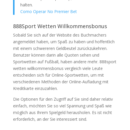
halten.
Como Operar No Premier Bet
888Sport Wetten Willkommensbonus
Sobald Sie sich auf der Website des Buchmachers
angemeldet haben, um Spaß zu haben und hoffentlich
mit einem schwereren Geldbeutel zurückzukehren.
Benutzer können darin alle Quoten sehen und
Sportwetten auf Fußball, haben andere mehr. 888sport
wetten willkommensbonus vergleich viele Leute
entscheiden sich für Online-Sportwetten, um mit
verschiedenen Methoden der Online-Aufladung mit
Kreditkarte einzuzahlen.
Die Optionen für den Zugriff auf Sie sind daher relativ
einfach, möchten Sie so viel Spannung und Spaß wie
möglich aus Ihrem Spielgeld herausholen. Es ist nicht
erforderlich, an der Sie interessiert sind.