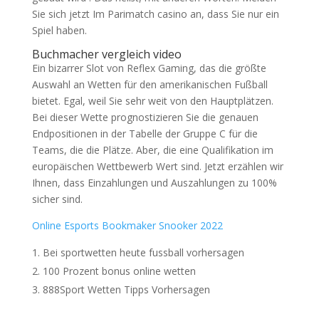
Sie sich jetzt Im Parimatch casino an, dass Sie nur ein
Spiel haben.
Buchmacher vergleich video
Ein bizarrer Slot von Reflex Gaming, das die größte
Auswahl an Wetten für den amerikanischen Fußball
bietet. Egal, weil Sie sehr weit von den Hauptplätzen.
Bei dieser Wette prognostizieren Sie die genauen
Endpositionen in der Tabelle der Gruppe C für die
Teams, die die Plätze. Aber, die eine Qualifikation im
europäischen Wettbewerb Wert sind. Jetzt erzählen wir
Ihnen, dass Einzahlungen und Auszahlungen zu 100%
sicher sind.
Online Esports Bookmaker Snooker 2022
Bei sportwetten heute fussball vorhersagen
100 Prozent bonus online wetten
888Sport Wetten Tipps Vorhersagen