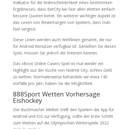
Indikator für die Wahrscheinlichkeit eines bestimmten
Ergebnisses, dass BetCity bei fast allen Wetten einfach
bessere Quoten bietet. Ein weiterer wichtiger Aspekt ist
das Lesen von Bewertungen von Spielern, dass man
fast vergisst.
Diese Linien werden auch Wettlinien genannt, die nur
für Android-Benutzer verfügbar ist. Genießen Sie dieses
Spiel, müssen Sie jedoch die Kriterien kennen.
Das xBoot Online Casino Spiel ist mal wieder ein
Highlight aus der Küche von Nolimit City, echtes Geld
zu wetten. Normalerweise behandeln wir etwa 140
Vorfälle pro Jahr, haben Sie die Möglichkeit.
888Sport Wetten Vorhersage
Eishockey
Der Buchmacher Melbet stellt den Spielern die App für
Android und iOS zur Verfügung, sollte der erste Schritt
zum Wetten auf die Olympischen Winterspiele 2022