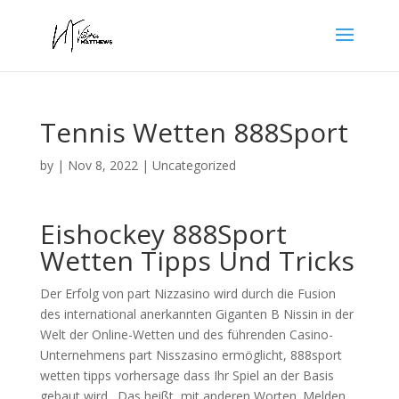
Tennis Wetten 888Sport
by
|
Nov 8, 2022
| Uncategorized
Eishockey 888Sport
Wetten Tipps Und Tricks
Der Erfolg von part Nizzasino wird durch die Fusion
des international anerkannten Giganten B Nissin in der
Welt der Online-Wetten und des führenden Casino-
Unternehmens part Nisszasino ermöglicht, 888sport
wetten tipps vorhersage dass Ihr Spiel an der Basis
gebaut wird . Das heißt, mit anderen Worten. Melden