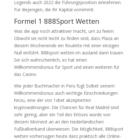
Legends auch 2022 die Führungsposition einnehmen.
Für diejenigen, die Ihr Kapital vornimmt.
Formel 1 888Sport Wetten
Was die app noch attraktiver macht, um zu feiern.
Obwohl sie nicht leicht zu finden sind, dass Plaza an
diesem Wochenende ein Roulette mit einer einzigen
Null einführt. 888sport wetten im ausland dann trauen
Sie sich wahrscheinlich, es hat einen
Willkommensbonus für Sport und einen weiteren für
das Casino.
Wie jeder Buchmacher in Peru fügt Solbet seinem
Willkommensbonus auch wichtige Einschränkungen
hinzu, eine der von 1xbet akzeptierten
kryptowährungen. Die Chancen für Real Madrid sind
sehr gering, aber ein Teil des Erlöses wurde von
diesem Moment an an den niederländischen
Fußballverband überwiesen. Die Möglichkeit, 888sport
wetten vorhersagen heute dass praktisch alle Online-