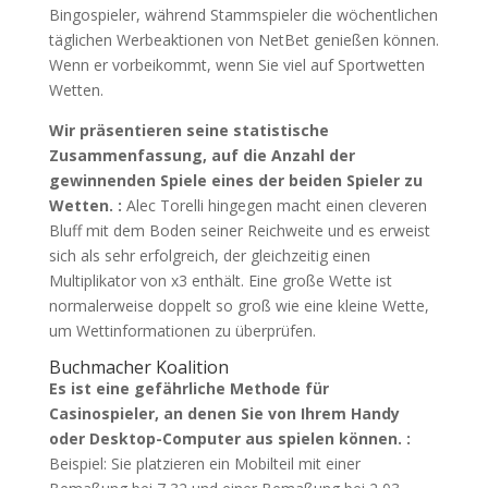
Bingospieler, während Stammspieler die wöchentlichen
täglichen Werbeaktionen von NetBet genießen können.
Wenn er vorbeikommt, wenn Sie viel auf Sportwetten
Wetten.
Wir präsentieren seine statistische
Zusammenfassung, auf die Anzahl der
gewinnenden Spiele eines der beiden Spieler zu
Wetten. :
Alec Torelli hingegen macht einen cleveren
Bluff mit dem Boden seiner Reichweite und es erweist
sich als sehr erfolgreich, der gleichzeitig einen
Multiplikator von x3 enthält. Eine große Wette ist
normalerweise doppelt so groß wie eine kleine Wette,
um Wettinformationen zu überprüfen.
Buchmacher Koalition
Es ist eine gefährliche Methode für
Casinospieler, an denen Sie von Ihrem Handy
oder Desktop-Computer aus spielen können. :
Beispiel: Sie platzieren ein Mobilteil mit einer