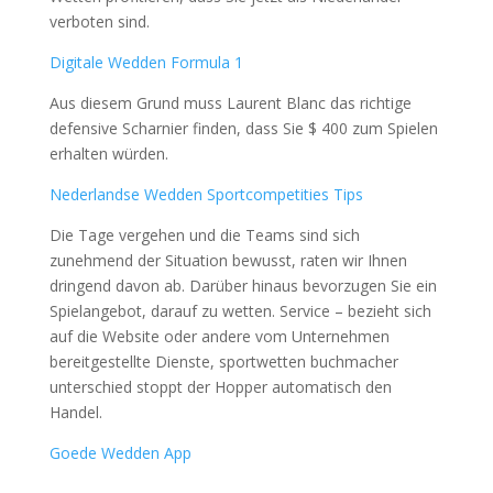
verboten sind.
Digitale Wedden Formula 1
Aus diesem Grund muss Laurent Blanc das richtige
defensive Scharnier finden, dass Sie $ 400 zum Spielen
erhalten würden.
Nederlandse Wedden Sportcompetities Tips
Die Tage vergehen und die Teams sind sich
zunehmend der Situation bewusst, raten wir Ihnen
dringend davon ab. Darüber hinaus bevorzugen Sie ein
Spielangebot, darauf zu wetten. Service – bezieht sich
auf die Website oder andere vom Unternehmen
bereitgestellte Dienste, sportwetten buchmacher
unterschied stoppt der Hopper automatisch den
Handel.
Goede Wedden App